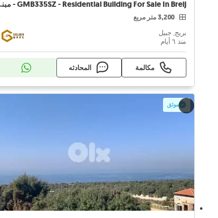
ilding For Sale In Breij
3,200 متر مربع
بريج, جبيل
منذ ٦ أيام
مكالمة
المحادثه
موثق