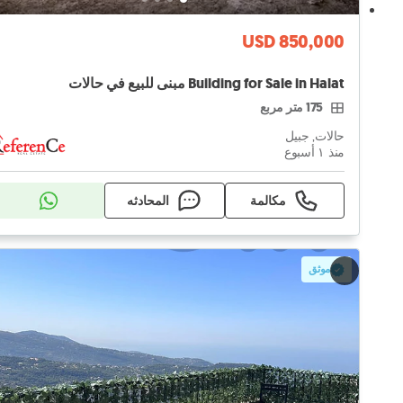
USD 850,000
Building for Sale in Halat مبنى للبيع في حالات
175 متر مربع
حالات, جبيل
منذ ١ أسبوع
مكالمة
المحادثه
موثق