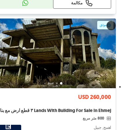
مكالمة
موثق
USD 260,000
800 متر مربع
اهمج, جبيل