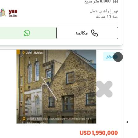
6,000 متر مربع
نهر إبراهيم, جبيل
منذ ١٦ ساعة
مكالمة
موثق
USD 1,950,000