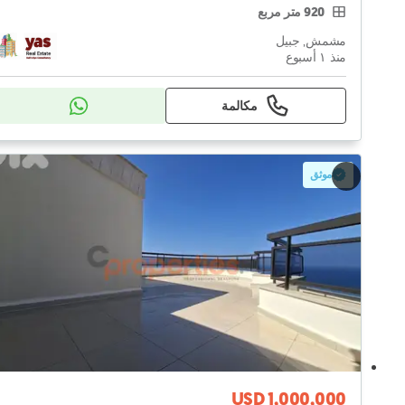
920 متر مربع
مشمش, جبيل
منذ ١ أسبوع
مكالمة
موثق
USD 1,000,000