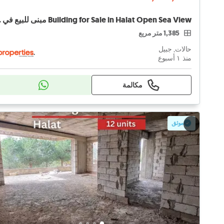
en Sea View
1,385 متر مربع
حالات, جبيل
منذ ١ أسبوع
مكالمة
موثق