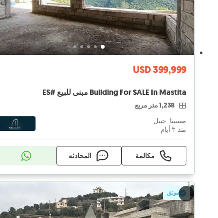
USD 399,999
Building For SALE In Mastita مبنى للبيع #ES
1,238 متر مربع
مستيتا, جبيل
منذ ٣ أيام
مكالمة
المحادثه
موثق