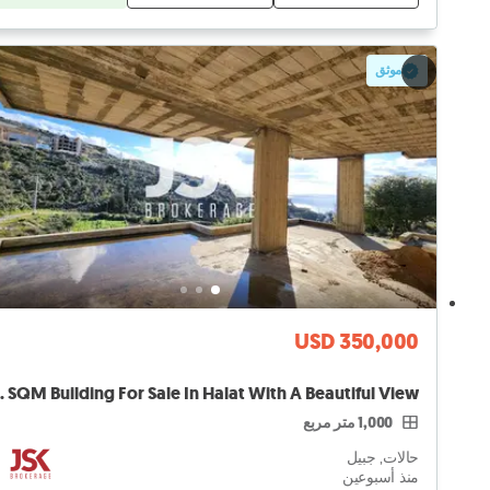
موثق
USD 350,000
ith A Beautiful View
1,000 متر مربع
حالات, جبيل
منذ أسبوعين