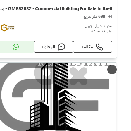
690 متر مربع
مدينة جبيل, جبيل
منذ ١٧ ساعة
مكالمة
المحادثه