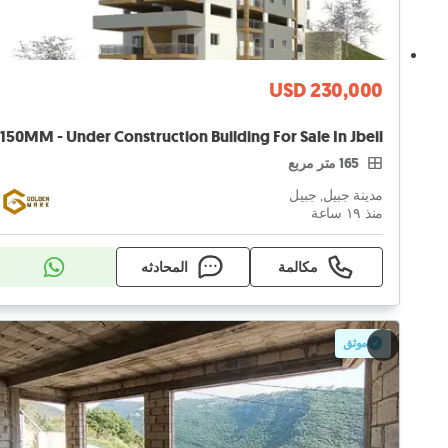
USD 230,000
165 متر مربع
مدينة جبيل, جبيل
منذ ١٩ ساعة
مكالمة
المحادثه
موثق