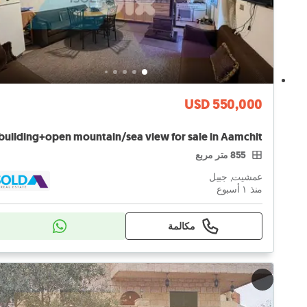
USD 550,000
855 متر مربع
عمشيت, جبيل
منذ ١ أسبوع
مكالمة