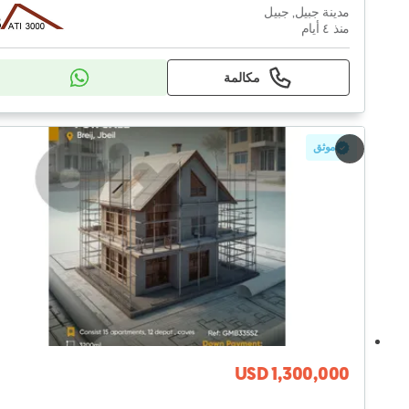
مدينة جبيل, جبيل
منذ ٤ أيام
مكالمة
موثق
USD 1,300,000