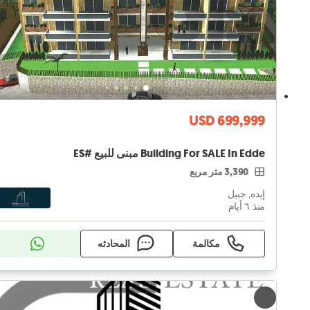
USD 699,999
Building For SALE In Edde مبنى للبيع #ES
3,390 متر مربع
إيده, جبيل
منذ ٦ أيام
مكالمة
المحادثه