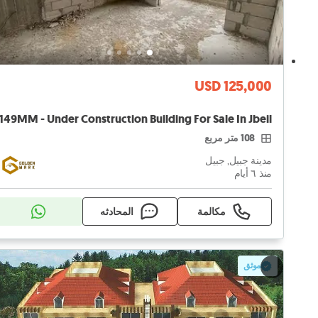
USD 125,000
108 متر مربع
مدينة جبيل, جبيل
منذ ٦ أيام
مكالمة
المحادثه
موثق