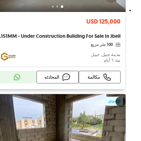
USD 125,000
Sale In Jbeil
100 متر مربع
مدينة جبيل, جبيل
منذ ٦ أيام
مكالمة
المحادثه
موثق