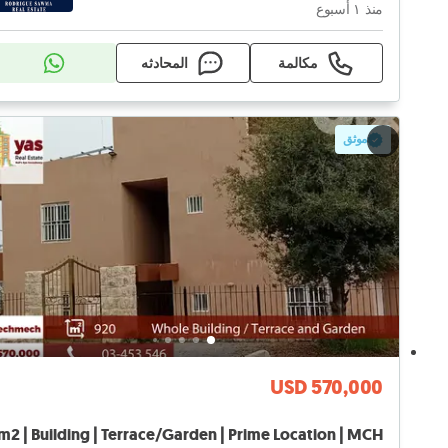
منذ ١ أسبوع
مكالمة
المحادثه
موثق
USD 570,000