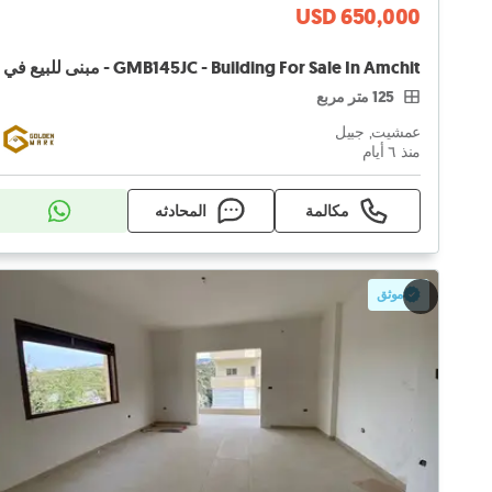
USD 650,000
125 متر مربع
عمشيت, جبيل
منذ ٦ أيام
مكالمة
المحادثه
موثق