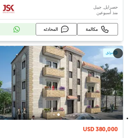
حصرايل, جبيل
منذ أسبوعين
مكالمة
المحادثه
موثق
USD 380,000