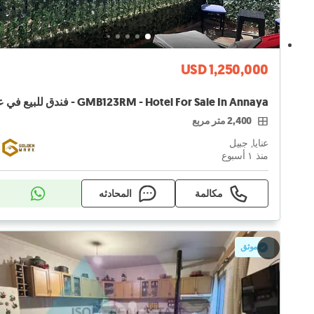
USD 1,250,000
2,400 متر مربع
عنايا, جبيل
منذ ١ أسبوع
مكالمة
المحادثه
موثق