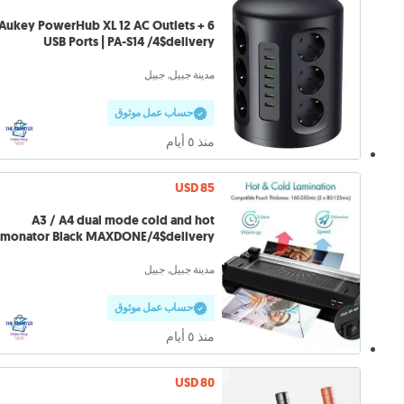
Aukey PowerHub XL 12 AC Outlets + 6
USB Ports | PA-S14 /4$delivery
مدينة جبيل, جبيل
حساب عمل موثوق
منذ ٥ أيام
USD 85
A3 / A4 dual mode cold and hot
lamonator Black MAXDONE/4$delivery
مدينة جبيل, جبيل
حساب عمل موثوق
منذ ٥ أيام
USD 80