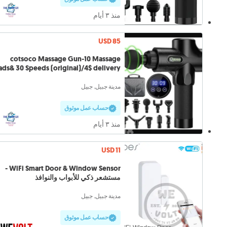
منذ ٣ أيام
USD 85
cotsoco Massage Gun-10 Massage
ds& 30 Speeds (original)/4$ delivery
مدينة جبيل, جبيل
حساب عمل موثوق
منذ ٣ أيام
USD 11
WiFi Smart Door & Window Sensor -
مستشعر ذكي للأبواب والنوافذ
مدينة جبيل, جبيل
حساب عمل موثوق