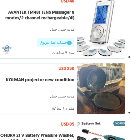
USD 40
AVANTEK TM481 TENS Massager 8
modes/2 channel rechargeable/4$
delivery
مدينة جبيل, جبيل
حساب عمل موثوق
منذ ٩ ساعات
USD 250
KOLMAN projector new condition
مدينة جبيل, جبيل
منذ ١١ ساعة
USD 85
OFIDRA 21 V Battery Pressure Washer,