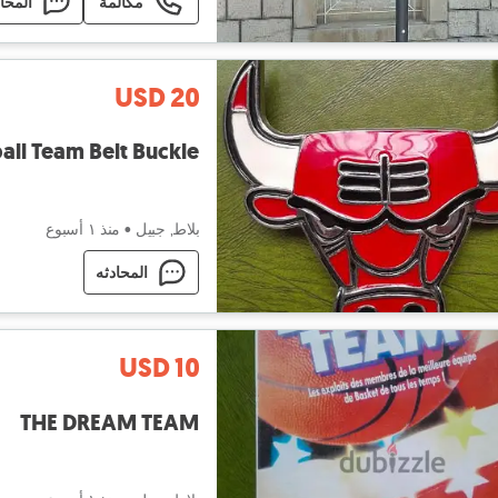
مكالمة
المحا
USD 20
all Team Belt Buckle
بلاط, جبيل
•
منذ ١ أسبوع
المحادثه
USD 10
THE DREAM TEAM