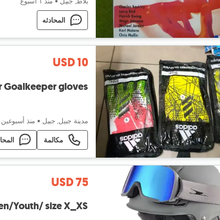
بلاط, جبيل
•
منذ ١ أسبوع
المحادثه
USD 10
- Predator Goalkeeper gloves
مدينة جبيل, جبيل
•
منذ أسبوعين
مكالمة
المحا
USD 75