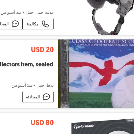
مدينة جبيل, جبيل
•
منذ أسبوعين
مكالمة
المحا
USD 20
lectors item, sealed
بلاط, جبيل
•
منذ أسبوعين
المحادثه
USD 80