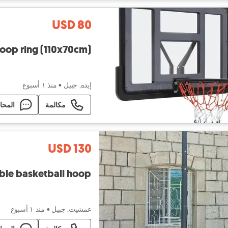
USD 80
hoop ring (110x70cm)
إيده, جبيل
•
منذ ١ أسبوع
مكالمة
المحا
USD 130
le basketball hoop
عمشيت, جبيل
•
منذ ١ أسبوع