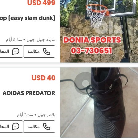
USD 499
op (easy slam dunk)
مدينة جبيل, جبيل
•
منذ ٤ أيام
مكالمة
المحا
USD 40
ADIDAS PREDATOR
بلاط, جبيل
•
منذ ٦ أيام
مكالمة
المحا