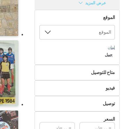
عرض المزيد
الموقع
لبنان
جبيل
متاح للتوصيل
لا
فيديو
نعم
غير متوفر
توصيل
متوفر
التسليم الذاتي
السعر
تسليم Pik&Drop