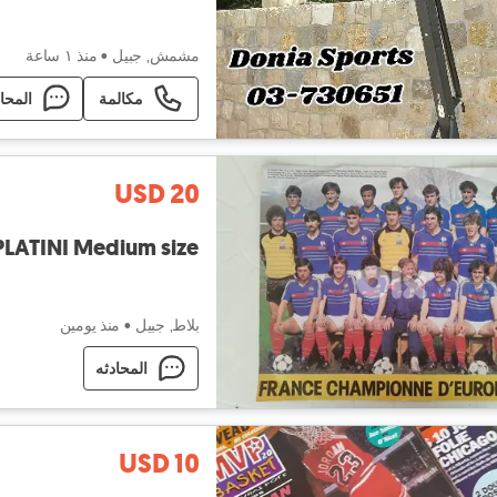
مشمش, جبيل
•
منذ ١ ساعة
مكالمة
المحا
USD 20
PLATINI Medium size
بلاط, جبيل
•
منذ يومين
المحادثه
USD 10