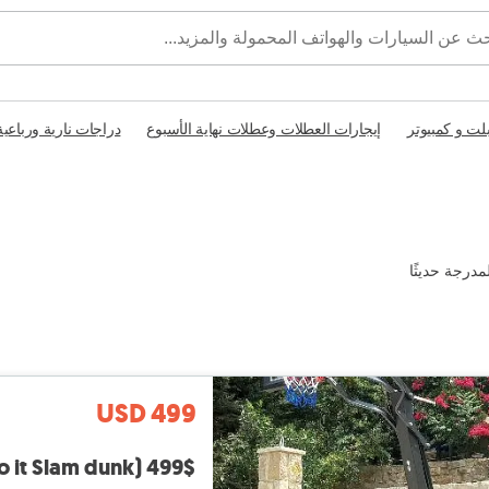
بلت و كمبيوتر
إيجارات العطلات وعطلات نهاية الأسبوع
دراجات نارية ورباعية
مدرجة حديثًا
USD 499
499$ movable basketball hoop (just do it Slam dunk)