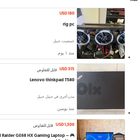
USD 180
rig pc
عمشيت, جبيل
منذ ١ يوم
USD 315
قابل للتفاوض
Lenovo thinkpad T580
مدن أخرى في جبيل, جبيل
منذ يومين
USD 1,300
قابل للتفاوض
MSI Raider GE68 HX Gaming Laptop –