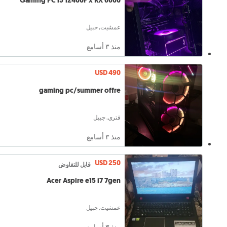
Gaming PC i5 12400F x RX 6600
عمشيت, جبيل
منذ ٣ أسابيع
USD 490
gaming pc/summer offre
فتري, جبيل
منذ ٣ أسابيع
USD 250
قابل للتفاوض
Acer Aspire e15 i7 7gen
عمشيت, جبيل
منذ ٣ أسابيع