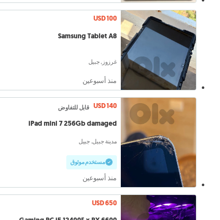
USD 100
Samsung Tablet A8
غرزوز, جبيل
منذ أسبوعين
USD 140
قابل للتفاوض
iPad mini 7 256Gb damaged
مدينة جبيل, جبيل
مستخدم موثوق
منذ أسبوعين
USD 650