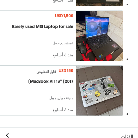
USD 1,500
Barely used MSI Laptop for sale
عمشيت, جبيل
منذ ٤ أسابيع
USD 150
قابل للتفاوض
MacBook Air 13” (2017)
مدينة جبيل, جبيل
منذ ٤ أسابيع
الفئات