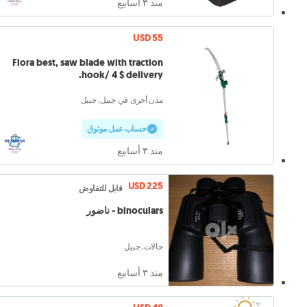
منذ ٣ أسابيع
USD 55
Flora best, saw blade with traction
hook/ 4 $ delivery.
مدن أخرى في جبيل, جبيل
حساب عمل موثوق
منذ ٣ أسابيع
USD 225
قابل للتفاوض
binoculars - ناضور
حالات, جبيل
منذ ٣ أسابيع