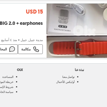
USD 15
a BIG 2.0 + earphones
مدينة جبيل, جبيل
•
منذ ٤ أسابيع
مكالمة
المحا
نبذة عنا
OLX
تواصل معنا
المساعدة
أوليكس للأعمال
خريطة الموق
شروط الإست
سياسة الخا