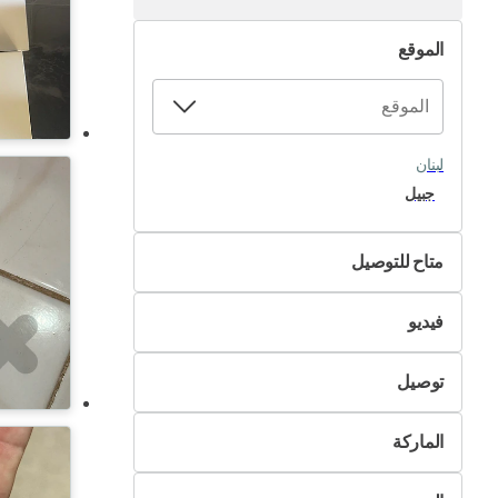
الموقع
لبنان
جبيل
متاح للتوصيل
لا
فيديو
نعم
غير متوفر
توصيل
متوفر
التسليم الذاتي
الماركة
تسليم Pik&Drop
أبل