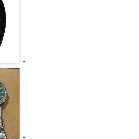
تيك ووتش
سونتو
غرين ليون
تكنو
أمازفيت
اريمو