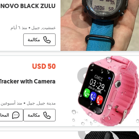
 NOVO BLACK ZULU
عمشيت, جبيل
•
منذ ٦ أيام
مكالمة
USD 50
Tracker with Camera
مدينة جبيل, جبيل
•
منذ أسبوعين
مكالمة
المحا