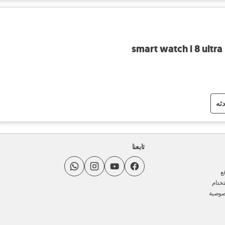
smart watch i 8 ultr
دثه
تابعنا
ع
خدام
صوصية