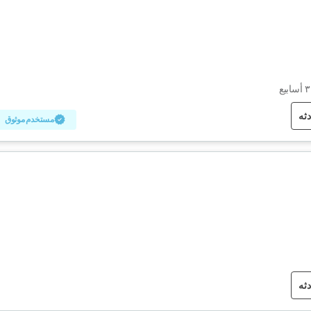
دثه
مستخدم موثوق
دثه