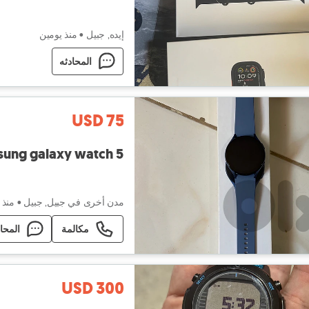
إيده, جبيل
•
منذ يومين
المحادثه
USD 75
ung galaxy watch 5
مدن أخرى في جبيل, جبيل
•
منذ ٣ أيام
مكالمة
المحا
USD 300