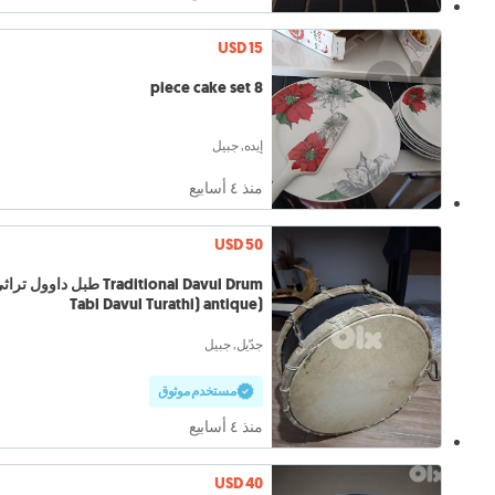
USD 15
8 piece cake set
إيده, جبيل
منذ ٤ أسابيع
USD 50
Traditional Davul Drum طبل داوول تر
(Tabl Davul Turathi) antique
جدّيل, جبيل
مستخدم موثوق
منذ ٤ أسابيع
USD 40