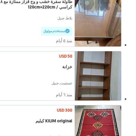
طاولة سفرة خشب و وج قزاز ممتازة مع ٨
كراسي / 120cm×220cm
بلاط, جبيل
مستخدم موثوق
منذ ٥ أيام
USD 50
خزانة
عمشيت, جبيل
منذ ٦ أيام
USD 300
KILIM original كيليم