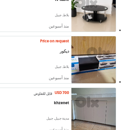
بلاط, جبيل
منذ أسبوعين
Price on request
ديكور
بلاط, جبيل
منذ أسبوعين
USD 700
قابل للتفاوض
khzenet
مدينة جبيل, جبيل
منذ أسبوعين