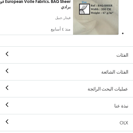
le Fabrics. BAQ Sheer
برادي
فيدار, جبيل
منذ ٤ أسابيع
الفئات
الفئات الشائعة
عمليات البحث الرائجة
نبذة عنا
OLX