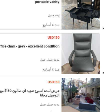
portable vanity
إيده, جبيل
منذ ٤ أسابيع
USD 150
fice chair - grey - excellent condition
مدينة جبيل, جبيل
منذ ٤ أسابيع
USD 150
عرض لمدة أسبوع تنجيد اي صالون 150$ مع
التوصيل مجانا
مدينة جبيل, جبيل