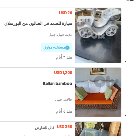
USD 20
سيارة للصمد في الصالون من البورسلان
مدينة جبيل, جبيل
مستخدم موثوق
منذ ٣ أيام
USD 1,200
Italian bamboo
حالات, جبيل
منذ ٤ أيام
USD 350
قابل للتفاوض