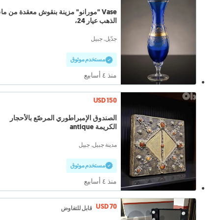
Vase "مورانو" مزينة بنقوش معقدة من ماء
الذهب عيار 24،
جدّيل, جبيل
مستخدم موثوق
منذ ٤ أسابيع
USD 150
الصندوق الإمبراطوري المرصّع بالأحجار
الكريمة antique
مدينة جبيل, جبيل
مستخدم موثوق
منذ ٤ أسابيع
USD 70
قابل للتفاوض