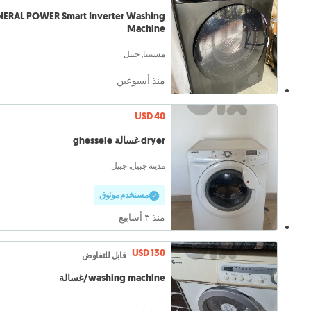
ERAL POWER Smart Inverter Washing
Machine
مستيتا, جبيل
منذ أسبوعين
USD 40
dryer غسالة ghessele
مدينة جبيل, جبيل
مستخدم موثوق
منذ ٣ أسابيع
USD 130
قابل للتفاوض
washing machine/غسالة