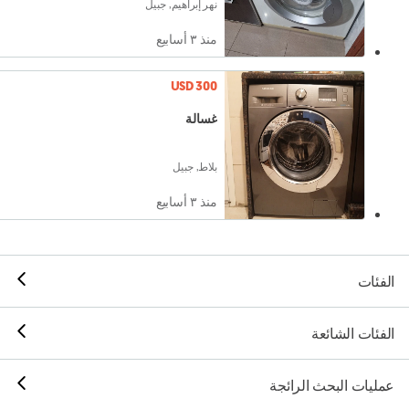
نهر إبراهيم, جبيل
منذ ٣ أسابيع
USD 300
غسالة
بلاط, جبيل
منذ ٣ أسابيع
الفئات
الفئات الشائعة
عمليات البحث الرائجة