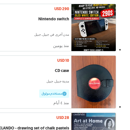
USD 290
Nintendo switch
مدن أخرى في جبيل, جبيل
منذ يومين
USD 10
CD case
مدينة جبيل, جبيل
مستخدم موثوق
منذ ٤ أيام
USD 28
LANDO - drawing set of chalk pastels