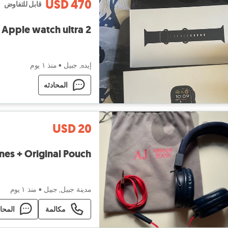
USD 470
قابل للتفاوض
Apple watch ultra 2
إيده, جبيل
•
منذ ١ يوم
المحادثه
USD 20
nes + Original Pouch
مدينة جبيل, جبيل
•
منذ ١ يوم
مكالمة
المحا