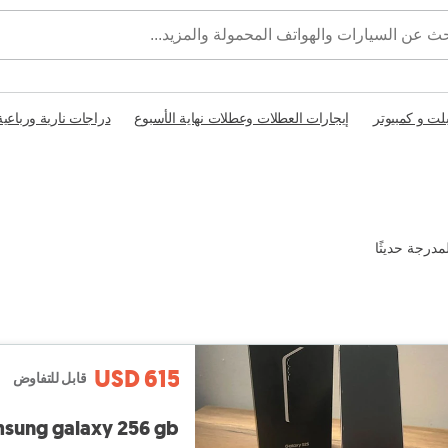
بلت و كمبيوتر
إيجارات العطلات وعطلات نهاية الأسبوع
دراجات نارية ورباعية
مدرجة حديثًا
USD 615
قابل للتفاوض
sung galaxy 256 gb