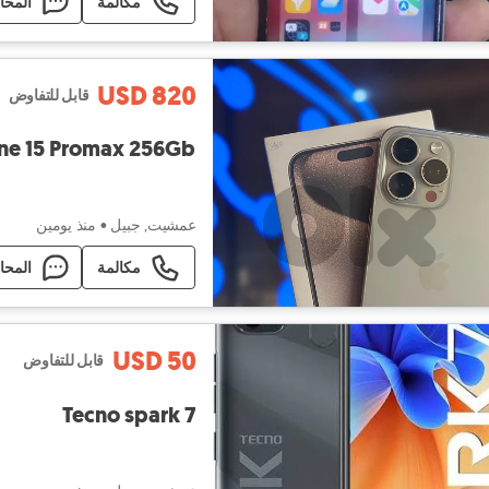
مكالمة
المحا
USD 820
قابل للتفاوض
ne 15 Promax 256Gb
عمشيت, جبيل
•
منذ يومين
مكالمة
المحا
USD 50
قابل للتفاوض
Tecno spark 7