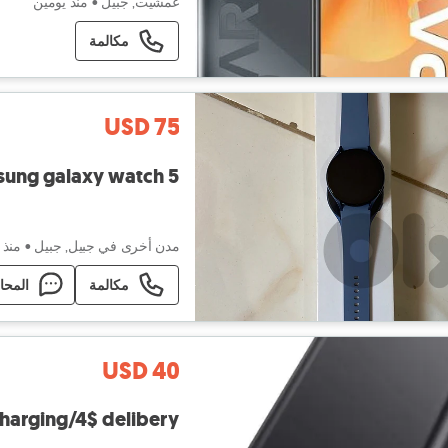
عمشيت, جبيل
•
منذ يومين
مكالمة
USD 75
ung galaxy watch 5
مدن أخرى في جبيل, جبيل
•
منذ 
مكالمة
المحا
USD 40
arging/4$ delibery