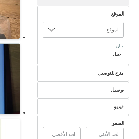
الموقع
لبنان
جبيل
متاح للتوصيل
لا
توصيل
نعم
التسليم الذاتي
فيديو
تسليم Pik&Drop
غير متوفر
السعر
متوفر