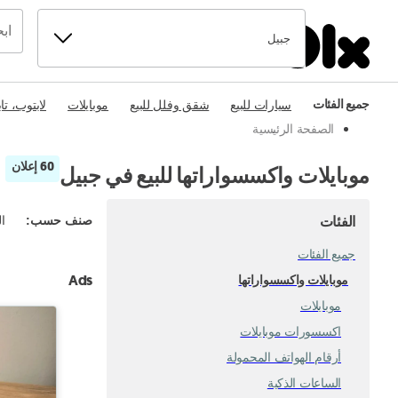
جبيل
جميع الفئات
سيارات للبيع
شقق وفلل للبيع
موبايلات
لابتوب، تا
الصفحة الرئيسية
60 إعلان
موبايلات واكسسواراتها للبيع في جبيل
الفئات
صنف حسب
:
ال
جميع الفئات
Ads
موبايلات واكسسواراتها
موبايلات
اكسسورات موبايلات
أرقام الهواتف المحمولة
الساعات الذكية