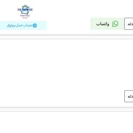
دثه
واتساب
حساب عمل موثوق
دثه