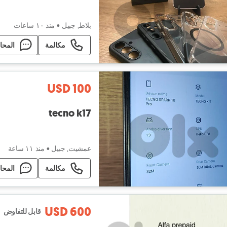
بلاط, جبيل
•
منذ ١۰ ساعات
مكالمة
المحا
USD 100
tecno k17
عمشيت, جبيل
•
منذ ١١ ساعة
مكالمة
المحا
USD 600
قابل للتفاوض