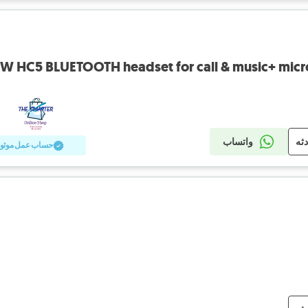
ry
دثه
واتساب
حساب عمل موثو