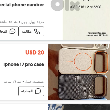
ecial phone number
مدينة جبيل, جبيل
•
منذ ١٥ ساعة
مكالمة
المحا
USD 20
iphone 17 pro case
عمشيت, جبيل
•
منذ ١٦ ساعة
المحادثه