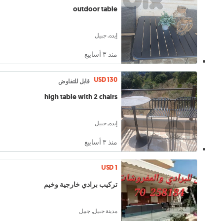
outdoor table
إيده, جبيل
منذ ٣ أسابيع
USD 130
قابل للتفاوض
high table with 2 chairs
إيده, جبيل
منذ ٣ أسابيع
USD 1
تركيب برادي خارجية وخيم
مدينة جبيل, جبيل