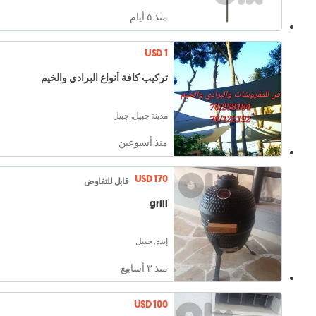
منذ ٥ أيام
USD 1
تركيب كافة أنواع البرادي والخيم
مدينة جبيل, جبيل
منذ أسبوعين
USD 170
قابل للتفاوض
grill
إيده, جبيل
منذ ٣ أسابيع
USD 100