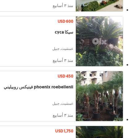
منذ ٣ أسابيع
USD 600
سيكا cyca
عمشيت, جبيل
منذ ٣ أسابيع
USD 450
phoenix roebellenii فينيكس روبيليني
عمشيت, جبيل
منذ ٣ أسابيع
USD 1,750