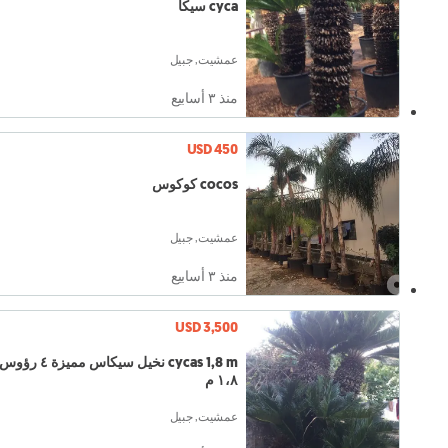
cyca سيكا
عمشيت, جبيل
منذ ٣ أسابيع
USD 450
cocos كوكوس
عمشيت, جبيل
منذ ٣ أسابيع
USD 3,500
cycas 1,8 m نخيل سيكاس مميزة ٤ رؤو
١،٨ م
عمشيت, جبيل