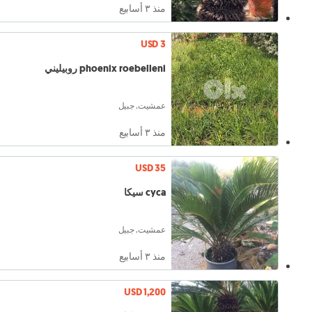
منذ ٣ أسابيع
USD 3
phoenix roebelleni روبيليني
عمشيت, جبيل
منذ ٣ أسابيع
USD 35
cyca سيكا
عمشيت, جبيل
منذ ٣ أسابيع
USD 1,200