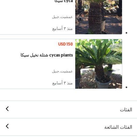
cyca سيكا
عمشيت, جبيل
منذ ٣ أسابيع
USD 150
cycas plants شتلة نخيل سيكا
عمشيت, جبيل
منذ ٣ أسابيع
الفئات
الفئات الشائعة