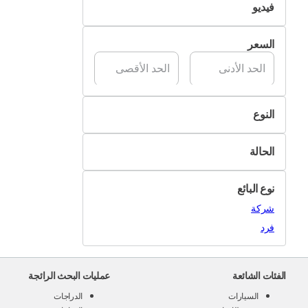
فيديو
تسليم Pik&Drop
غير متوفر
السعر
متوفر
النوع
ديكورات الحديقة
الحالة
مفروشات الحديقة
جديد
مظلات الحديقة
نوع البائع
مستعمل
شوايات الحديقة
شركة
أدوات البستنة
فرد
نباتات وورود
أغراض أخرى
الفئات الشائعة
عمليات البحث الرائجة
السيارات
الدراجات