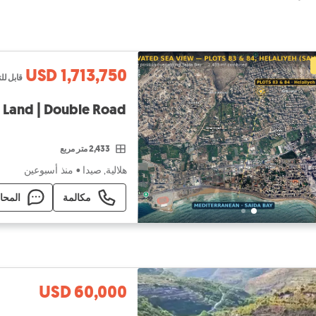
USD 1,713,750
قابل لل
² Land | Double Road
2,433 متر مربع
هلالية, صيدا
•
منذ أسبوعين
مكالمة
المحا
USD 60,000