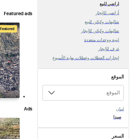
اراضي للبيع
أراضي للإيجار
Featured ads
شاليهات وكبائن للبيع
Featured
شاليهات وكبائن للإيجار
ابنية ووحدات متعددة
غرف للإيجار
إيجارات العطلات وعطلات نهاية الأسبوع
الموقع
Ads
لبنان
صيدا
السعر