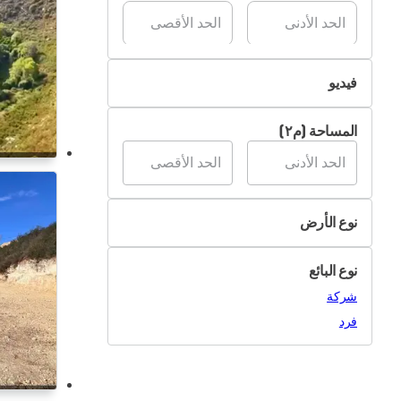
فيديو
غير متوفر
المساحة (م٢)
متوفر
نوع الأرض
زراعي
نوع البائع
صناعي
شركة
سكني
فرد
أخرى