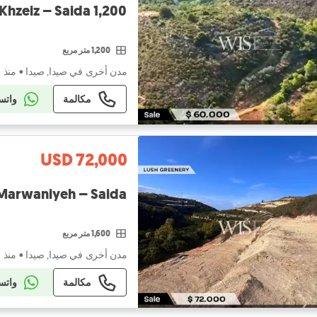
1,200 SQM Land for SALE in Khzeiz – Saida!
1,200 متر مربع
مدن أخرى في صيدا, صيدا
•
منذ ٢۰ ساعة
مكالمة
واتس
USD 72,000
 Marwaniyeh – Saida!
1,600 متر مربع
مدن أخرى في صيدا, صيدا
•
منذ ١ يوم
مكالمة
واتس