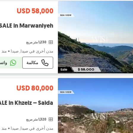
USD 58,000
SALE in Marwaniyeh!
1,230 متر مربع
مدن أخرى في صيدا, صيدا
•
منذ ١ يوم
مكالمة
واتس
USD 80,000
LE in Khzeiz – Saida
1,320 متر مربع
مدن أخرى في صيدا, صيدا
•
منذ ١ يوم