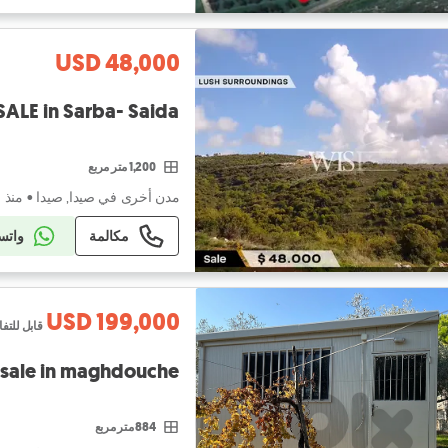
USD 48,000
ALE in Sarba- Saida !
1,200 متر مربع
مدن أخرى في صيدا, صيدا
•
منذ ١ أسبوع
مكالمة
واتس
USD 199,000
قابل للت
Land for sale in maghdouche (أرض لل
884 متر مربع