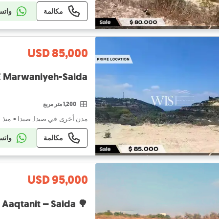
مكالمة
واتس
USD 85,000
E Marwaniyeh-Saida!
1,200 متر مربع
مدن أخرى في صيدا, صيدا
•
منذ ١ يوم
مكالمة
واتس
USD 95,000
🌳 Prime 1,270 SQM Land for SALE in Aaqtanit – Saida!