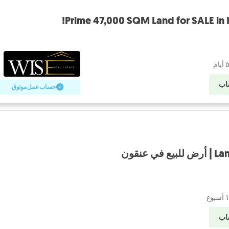
اب
حساب عمل موثوق
 عنقون
اب