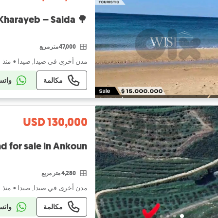
🌳 Prime 47,000 SQM Land for SALE in Kharayeb – Saida!
47,000 متر مربع
مدن أخرى في صيدا, صيدا
•
منذ ٥ أيام
مكالمة
واتس
USD 130,000
Land for sale in Ankoun | أرض للبيع في
4,280 متر مربع
مدن أخرى في صيدا, صيدا
•
منذ ١ أسبوع
مكالمة
واتس