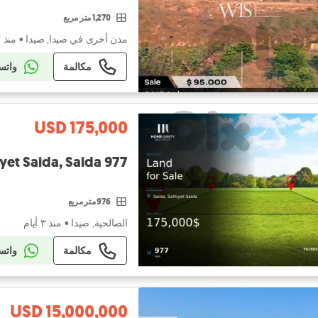
1,270 متر مربع
مدن أخرى في صيدا, صيدا
•
منذ ٣ أيام
مكالمة
واتس
USD 175,000
977 sqm Residential land is available for sale in Salhiyet Saida, Saida
976 متر مربع
الصالحية, صيدا
•
منذ ٣ أيام
مكالمة
واتس
USD 15,000,000