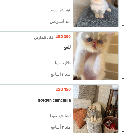
فؤاد شهاب, صيدا
منذ أسبوعين
USD 200
قابل للتفاوض
للبيع
هلالية, صيدا
منذ ٣ أسابيع
USD 450
golden chinchilla
الصالحية, صيدا
منذ ٣ أسابيع