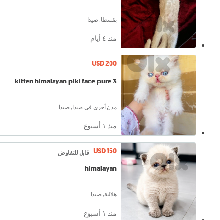
بقسطا, صيدا
منذ ٤ أيام
USD 200
3 kitten himalayan piki face pure
مدن أخرى في صيدا, صيدا
منذ ١ أسبوع
USD 150
قابل للتفاوض
himalayan
هلالية, صيدا
منذ ١ أسبوع