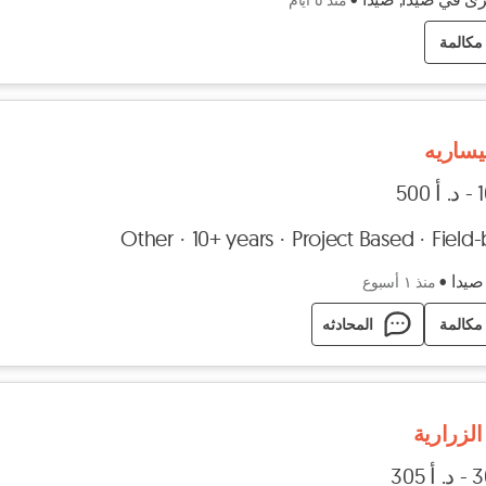
مكالمة
يساريه
Other
10+ years
Project Based
Field
صيدا
•
منذ ١ أسبوع
مكالمة
المحادثه
لزرارية