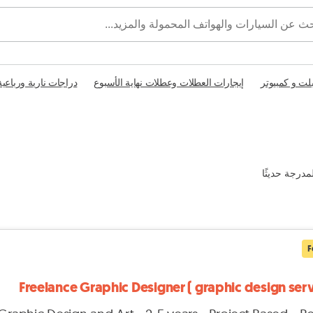
بلت و كمبيوتر
إيجارات العطلات وعطلات نهاية الأسبوع
دراجات نارية ورباعية
مدرجة حديثًا
F
Freelance Graphic Designer ( graphic design serv