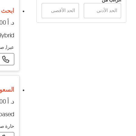
عن بُعد / في الموقع
تدريب
ابحث عن 
في الموقع
د. أ 500 - د. أ 750
عن بُعد
Hybrid
عبرا, صي
السعود
د. أ 1000 - د. أ 1400
-based
حارة صيد