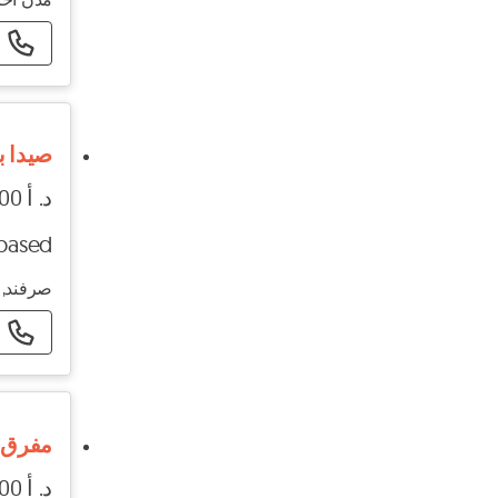
صيدا ب
د. أ 100 - د. أ 500
-based
صرفند, 
مفرق ا
د. أ 300 - د. أ 305