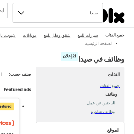
صيدا
جميع الفئات
سيارات للبيع
شقق وفلل للبيع
موبايلات
لابتوب، تا
الصفحة الرئيسية
21 إعلان
وظائف في صيدا
الفئات
صنف حسب
:
ال
جميع الفئات
Featured ads
وظائف
الباحثين عن عمل
eatured
وظائف شاغرة
ices )
الموقع