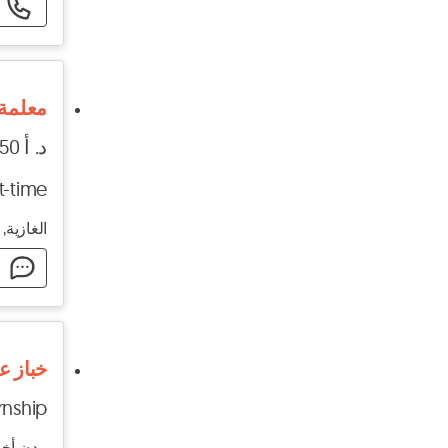
معلمة 
د. أ 50 - د. أ 100
t-time
الغازية,
ا
خباز ع
rnship
مدن أخر