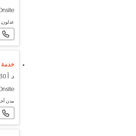
Onsite
عدلون, 
خدمة 
د. أ 30 - د. أ 40
Onsite
مدن أخر