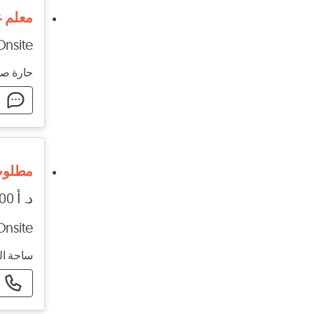
معلم ع
Onsite
حارة صيد
ا
مطلوب
د. أ 1000 - د. أ 1000
Onsite
ساحة ال