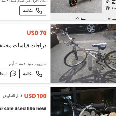
مدن أخرى في صيدا, صيدا
•
منذ ٣ أيام
مكالمة
USD 70
دراجات قياسات مختلف
سيروبيه, صيدا
•
منذ ٣ أيام
مكالمة
المحا
USD 100
قابل للتفاوض
or sale used like new