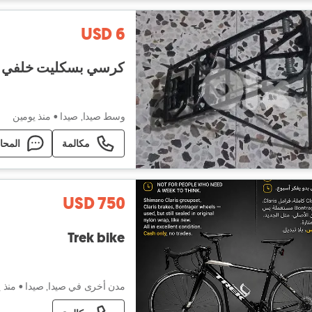
USD 6
كرسي بسكليت خلفي
وسط صيدا, صيدا
•
منذ يومين
مكالمة
المحا
USD 750
Trek bike
مدن أخرى في صيدا, صيدا
•
منذ 