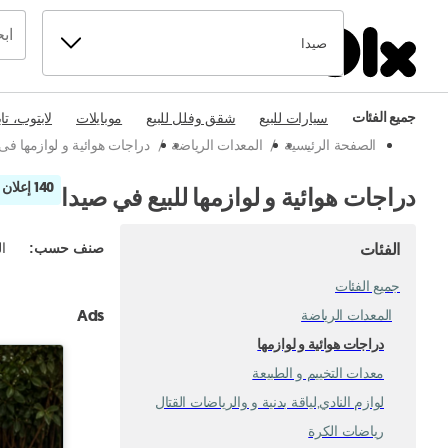
صيدا
جميع الفئات
سيارات للبيع
شقق وفلل للبيع
موبايلات
لابتوب، تا
الصفحة الرئيسية
/
المعدات الرياضة
/
دراجات هوائية و لوازمها فى
140 إعلان
دراجات هوائية و لوازمها للبيع في صيدا
الفئات
صنف حسب
:
ال
جميع الفئات
Ads
المعدات الرياضة
دراجات هوائية و لوازمها
معدات التخييم و الطبيعة
لوازم النادي,لياقة بدنية و والرياضات القتال
رياضات الكرة