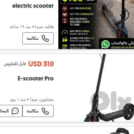
electric scooter
هلالية, صيدا
•
منذ ١٩ ساعة
مكالمة
USD 310
قابل للتفاوض
E-scooter Pro
مجدليون, صيدا
•
منذ ١ يوم
مكالمة
المحا