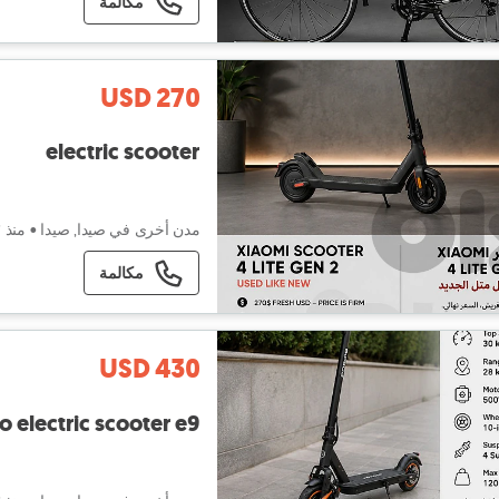
مكالمة
USD 270
electric scooter
مدن أخرى في صيدا, صيدا
•
منذ ٣ أيام
مكالمة
USD 430
 electric scooter e9