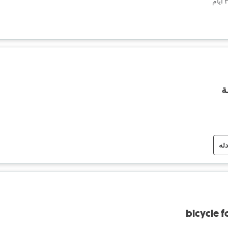
ة
دثه
bicycle f