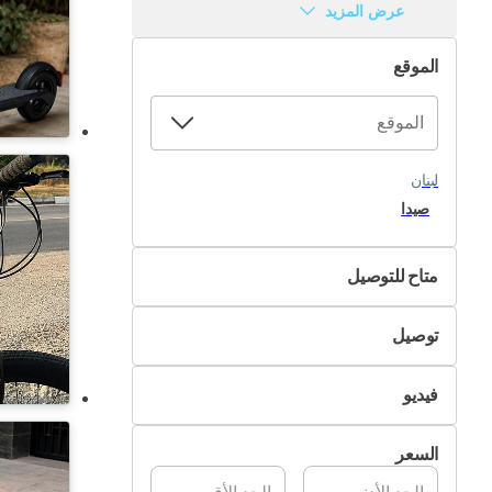
عرض المزيد
الموقع
لبنان
صيدا
متاح للتوصيل
لا
توصيل
نعم
التسليم الذاتي
فيديو
تسليم Pik&Drop
غير متوفر
السعر
متوفر