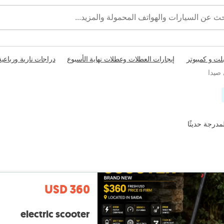
بلت و كمبيوتر
إيجارات العطلات وعطلات نهاية الأسبوع
دراجات نارية ورباعية
 صيدا
مدرجة حديثًا
USD 360
electric scooter