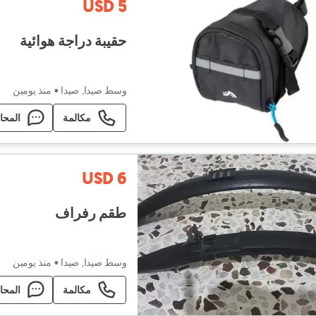
USD 5
حقيبة دراجة هوائية
وسط صيدا, صيدا
•
منذ يومين
مكالمة
المحا
USD 6
طقم رفراف
وسط صيدا, صيدا
•
منذ يومين
مكالمة
المحا