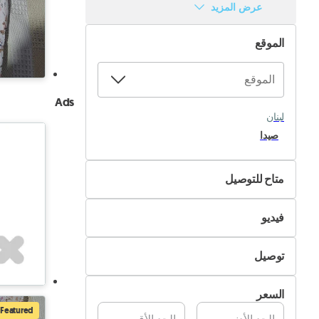
عرض المزيد
الموقع
Ads
لبنان
صيدا
متاح للتوصيل
لا
فيديو
نعم
غير متوفر
توصيل
متوفر
التسليم الذاتي
السعر
تسليم Pik&Drop
Featured