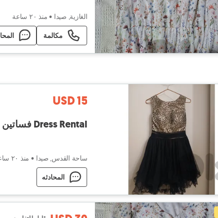
الغازية, صيدا
•
منذ ٢۰ ساعة
مكالمة
المحا
USD 15
Dress Rental فساتين للايجار
ساحة القدس, صيدا
•
منذ ٢۰ ساعة
المحادثه