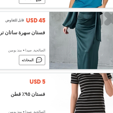
USD 45
قابل للتفاوض
فستان سهرة ساتان تر
الصالحية, صيدا
•
منذ يومين
المحادثه
USD 5
فستان ٩٥٪؜ قطن
الصالحية, صيدا
•
منذ يومين