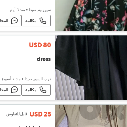
سيروبيه, صيدا
•
منذ ٦ أيام
مكالمة
المحا
USD 80
dress
درب السيم, صيدا
•
منذ ١ أسبوع
مكالمة
المحا
USD 25
قابل للتفاوض