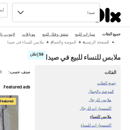
صيدا
جميع الفئات
سيارات للبيع
شقق وفلل للبيع
موبايلات
لابتوب، تا
الصفحة الرئيسية
/
الموضة والجمال
/
ملابس للنساء فى صيدا
56 إعلان
ملابس للنساء للبيع في صيدا
الفئات
صنف حسب
:
ال
جميع الفئات
Featured ads
الموضة والجمال
ملابس للرجال
Featured
اكسسوارات للرجال
ملابس للنساء
اكسسوارات للنساء