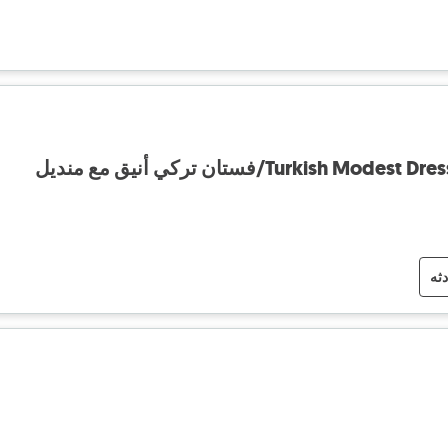
Turkish/فستان تركي أنيق مع منديل
دثه