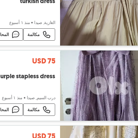
turkish dress
الغازية, صيدا
•
منذ ١ أسبوع
مكالمة
المحا
USD 75
urple stapless dress
درب السيم, صيدا
•
منذ ١ أسبوع
مكالمة
المحا
USD 75