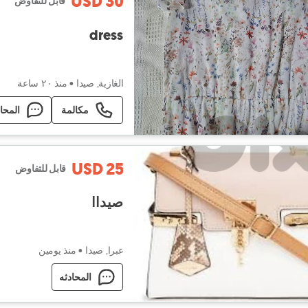
USD 30
قابل للتفاوض
dress
الغازية, صيدا
•
منذ ٢۰ ساعة
مكالمة
المحا
USD 25
قابل للتفاوض
صيداا
عبرا, صيدا
•
منذ يومين
المحادثه