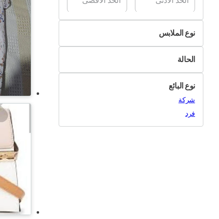
نوع الملابس
الفساتين
الحالة
الجاكيتات والمعاطف
جديد
السراويل والسراويل القصيرة
نوع البائع
مستعمل
القمصان
شركة
الأحذية
فرد
الكنزات
ملابس السباحة
التوبات
الملابس الداخلية وملابس النوم
ملابس العرائس
ملابس أخرى