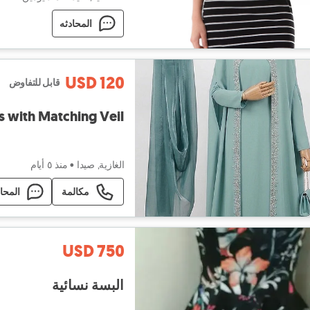
المحادثه
USD 120
قابل للتفاوض
 Modest Dress with Matching Veil
الغازية, صيدا
•
منذ ٥ أيام
مكالمة
المحا
USD 750
البسة نسائية