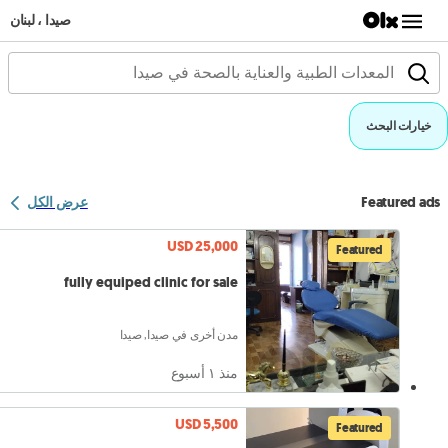
صيدا ، لبنان
خيارات البحث
Featured ads
عرض الكل
USD 25,000
Featured
fully equiped clinic for sale
مدن أخرى في صيدا, صيدا
منذ ١ أسبوع
USD 5,500
Featured