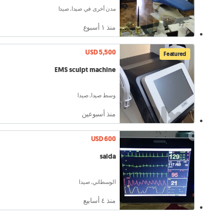
مدن أخرى في صيدا, صيدا
منذ ١ أسبوع
USD 5,500
Featured
EMS sculpt machine
وسط صيدا, صيدا
منذ أسبوعين
USD 600
saida
الوسطاني, صيدا
منذ ٤ أسابيع