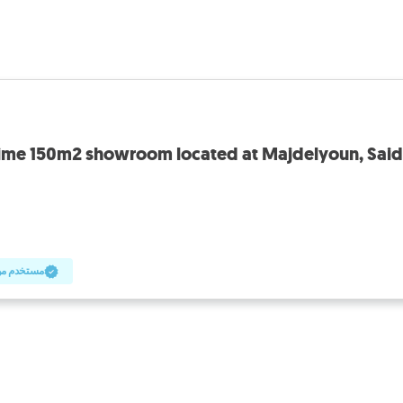
ime 150m2 showroom located at Majdelyoun, Said
مستخدم مو