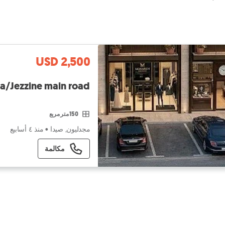
USD 2,500
a/Jezzine main road
150 متر مربع
مجدليون, صيدا
•
منذ ٤ أسابيع
مكالمة