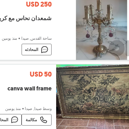
USD 250
شمعدان نحاس مع كري
ساحة القدس, صيدا
•
منذ يومين
المحادثه
USD 50
canva wall frame
وسط صيدا, صيدا
•
منذ يومين
مكالمة
المحا