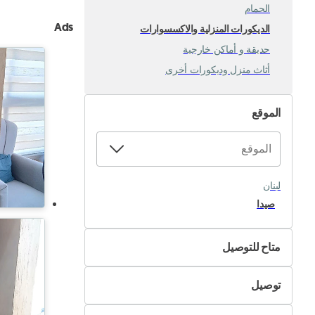
الحمام
Ads
الديكورات المنزلية والاكسسوارات
حديقة و أماكن خارجية
أثاث منزل وديكورات أخرى
الموقع
لبنان
صيدا
متاح للتوصيل
لا
توصيل
نعم
التسليم الذاتي