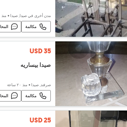
مدن أخرى في صيدا, صيدا
•
منذ ٥ ساعات
مكالمة
المحا
USD 35
صيدا بيساريه
صرفند, صيدا
•
منذ ٢۰ ساعة
مكالمة
المحا
USD 25