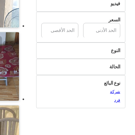
فيديو
تسليم Pik&Drop
غير متوفر
السعر
متوفر
النوع
سجاد
الحالة
أبواب ونوافذ
جديد
أدوات الإنارة
نوع البائع
مستعمل
مرايا
شركة
لوحات
فرد
أقمشة وبرادي
أغراض أخرى