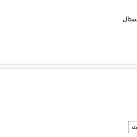
ستال
دثه