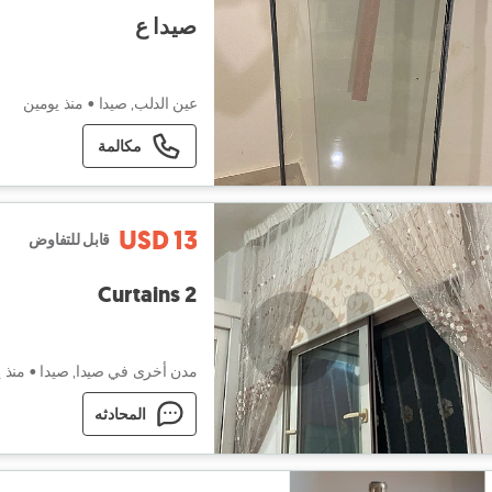
صيدا ع
عين الدلب, صيدا
•
منذ يومين
مكالمة
USD 13
قابل للتفاوض
2 Curtains
مدن أخرى في صيدا, صيدا
•
منذ 
المحادثه