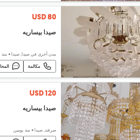
USD 80
صيدا بيساريه
مدن أخرى في صيدا, صيدا
•
منذ 
مكالمة
المحا
USD 120
صيدا بيساريه
صرفند, صيدا
•
منذ يومين