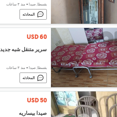
بقسطا, صيدا
•
منذ ٣ ساعات
المحادثه
USD 60
سرير متنقل شبه جديد
بقسطا, صيدا
•
منذ ٣ ساعات
المحادثه
USD 50
صيدا بيساريه