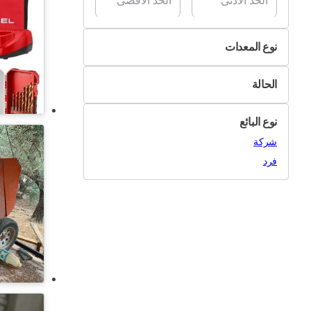
نوع المعدات
معدات البناء
الحالة
معدات المصانع
جديد
المواد الخام ومستلزماتها
نوع البائع
مستعمل
معدات أخرى
شركة
فرد