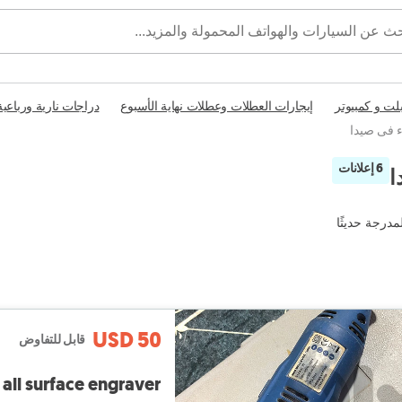
بلت و كمبيوتر
إيجارات العطلات وعطلات نهاية الأسبوع
دراجات نارية ورباعية
ء فى صيدا
6 إعلانات
ا
مدرجة حديثًا
USD 50
قابل للتفاوض
all surface engraver