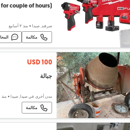
or couple of hours)
صرفند, صيدا
•
منذ ٣ أسابيع
مكالمة
المحا
USD 100
جبالة
مدن أخرى في صيدا, صيدا
•
منذ ٣ أسابيع
مكالمة