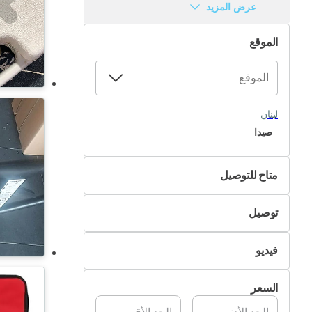
عرض المزيد
الموقع
لبنان
صيدا
متاح للتوصيل
لا
توصيل
نعم
التسليم الذاتي
فيديو
تسليم Pik&Drop
غير متوفر
السعر
متوفر