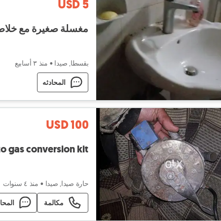
USD 5
مغسلة صغيرة مع خلاط
بقسطا, صيدا
•
منذ ٣ أسابيع
المحادثه
USD 100
to gas conversion kit
حارة صيدا, صيدا
•
منذ ٤ سنوات
مكالمة
المحا