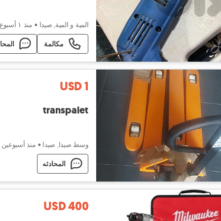
المية و المية, صيدا
•
منذ ١ أسبوع
مكالمة
المحا
USD 1
transpalet
وسط صيدا, صيدا
•
منذ أسبوعين
المحادثه
USD 400