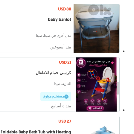
USD 80
baby baniot
مدن أخرى في صيدا, صيدا
منذ أسبوعين
USD 21
كرسي حمام للاطفال
الغازية, صيدا
مستخدم موثوق
منذ ٤ أسابيع
USD 27
Foldable Baby Bath Tub with Heating