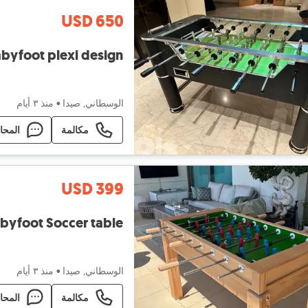
USD 650
byfoot plexi design
الوسطاني, صيدا
•
منذ ٣ أيام
مكالمة
المحا
USD 399
byfoot Soccer table
الوسطاني, صيدا
•
منذ ٣ أيام
مكالمة
المحا