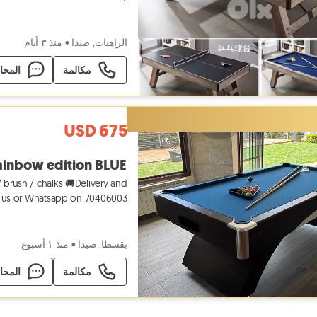
Contact us or
الراهبات, صيدا
•
منذ ٣ أيام
مكالمة
المحا
USD 675
ainbow edition BLUE
 / brush / chalks 🚚Delivery and
ct us or Whatsapp on 70406003
بقسطا, صيدا
•
منذ ١ أسبوع
مكالمة
المحا