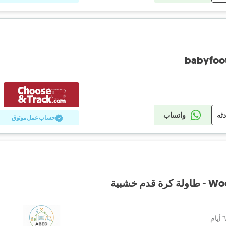
babyfoot
دثه
واتساب
حساب عمل موثوق
م خشبية