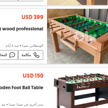
USD 399
 wood professional
الوسطاني, صيدا
•
منذ ٥ أيام
مكالمة
المحا
USD 150
Wooden Foot Ball Table - طاولة كرة قد
مدن أخرى في صيدا, صيدا
•
منذ ٦ أيام