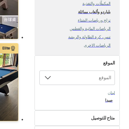
المكملّات والتغذية
بلياردو وألعاب مماثلة
تزلج ورياضات الشتاء
الرياضات المائية والغطس
تنس، كرة الطاولة والريشة
الرياضات الاخرى
Elite
الموقع
لبنان
صيدا
متاح للتوصيل
لا