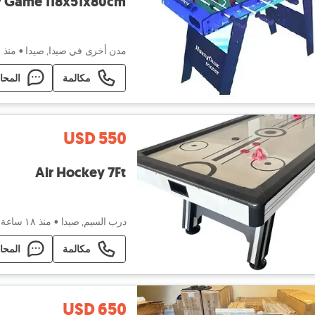
Table Soccer Family Game 118x51x80cm
مدن أخرى في صيدا, صيدا
•
منذ ٤ ساعات
مكالمة
المحا
USD 550
Air Hockey 7Ft
درب السيم, صيدا
•
منذ ١٨ ساعة
مكالمة
المحا
USD 650