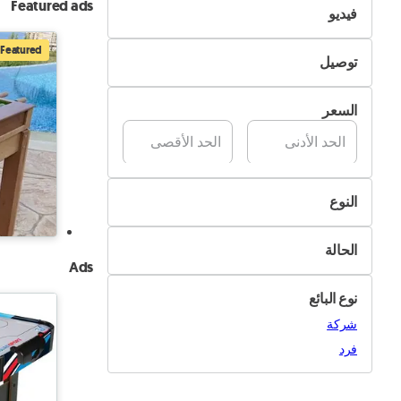
Featured ads
فيديو
نعم
غير متوفر
Featured
توصيل
متوفر
التسليم الذاتي
السعر
تسليم Pik&Drop
النوع
كرة قدم الطاولة
الحالة
بلياردو وسنوكر
Ads
جديد
بولينغ
نوع البائع
مستعمل
لعبة الأسهم
شركة
أغراض أخرى
فرد