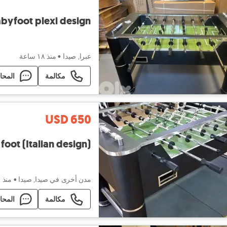
byfoot plexi design
عبرا, صيدا
•
منذ ١٨ ساعة
مكالمة
المحا
USD 650
foot (Italian design)
مدن أخرى في صيدا, صيدا
•
منذ ٢٣ ساعة
مكالمة
المحا