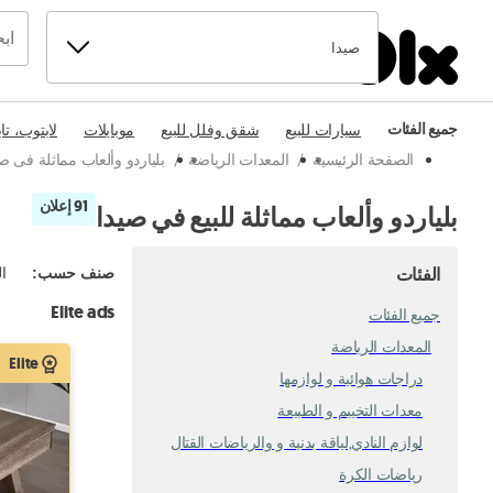
صيدا
جميع الفئات
سيارات للبيع
شقق وفلل للبيع
موبايلات
لابتوب، تا
الصفحة الرئيسية
/
المعدات الرياضة
/
بلياردو وألعاب مماثلة فى ص
91 إعلان
بلياردو وألعاب مماثلة للبيع في صيدا
الفئات
صنف حسب
:
ال
Elite ads
جميع الفئات
المعدات الرياضة
Elite
دراجات هوائية و لوازمها
معدات التخييم و الطبيعة
لوازم النادي,لياقة بدنية و والرياضات القتال
رياضات الكرة