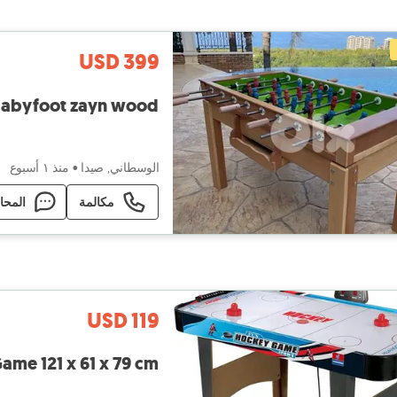
USD 399
abyfoot zayn wood
الوسطاني, صيدا
•
منذ ١ أسبوع
مكالمة
المحا
USD 119
Table Game 121 x 61 x 79 cm