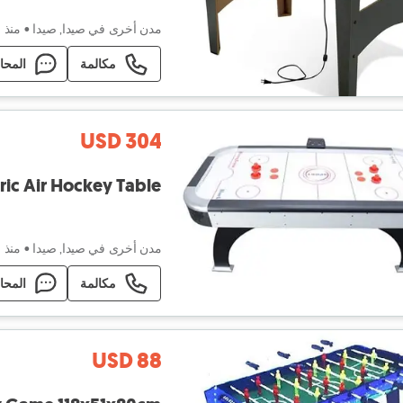
مدن أخرى في صيدا, صيدا
•
منذ ٤۰ دقيقة
مكالمة
المحا
USD 304
onal Electric Air Hockey Table
مدن أخرى في صيدا, صيدا
•
منذ ٤ ساعات
مكالمة
المحا
USD 88