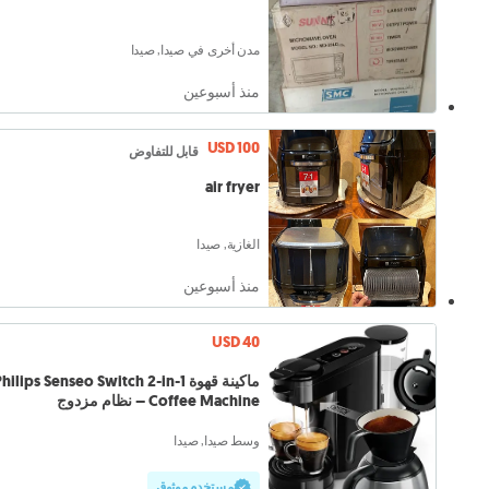
مدن أخرى في صيدا, صيدا
منذ أسبوعين
USD 100
قابل للتفاوض
air fryer
الغازية, صيدا
منذ أسبوعين
USD 40
ماكينة قهوة hilips Senseo Switch 2-in-1
Coffee Machine – نظام مزدوج
وسط صيدا, صيدا
مستخدم موثوق