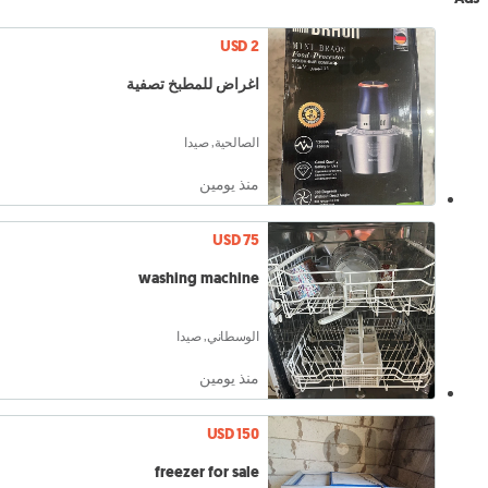
USD 2
اغراض للمطبخ تصفية
الصالحية, صيدا
منذ يومين
USD 75
washing machine
الوسطاني, صيدا
منذ يومين
USD 150
freezer for sale