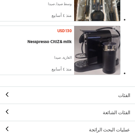
وسط صيدا, صيدا
منذ ٤ أسابيع
USD 130
Nesspresso CitiZ& milk
الغازية, صيدا
منذ ٤ أسابيع
الفئات
الفئات الشائعة
عمليات البحث الرائجة