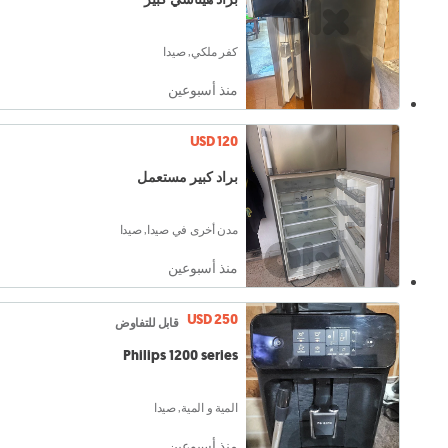
كفر ملكي, صيدا
منذ أسبوعين
USD 120
براد كبير مستعمل
مدن أخرى في صيدا, صيدا
منذ أسبوعين
USD 250
قابل للتفاوض
Philips 1200 series
المية و المية, صيدا
منذ أسبوعين