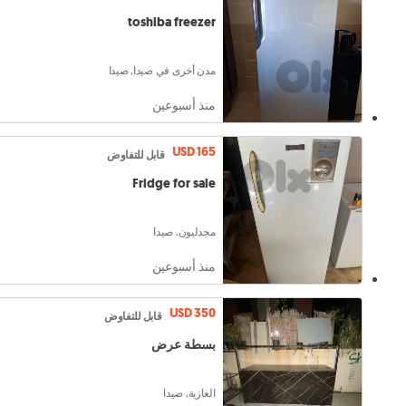
toshiba freezer
مدن أخرى في صيدا, صيدا
منذ أسبوعين
USD 165
قابل للتفاوض
Fridge for sale
مجدليون, صيدا
منذ أسبوعين
USD 350
قابل للتفاوض
بسطة عرض
الغازية, صيدا