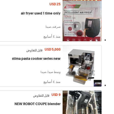
USD 25
air fryer used 1 time only
صرفند, صيدا
منذ ٤ أسابيع
USD 5,000
قابل للتفاوض
stima pasta cooker series new
وسط صيدا, صيدا
منذ ٤ أسابيع
USD 9
قابل للتفاوض
NEW ROBOT COUPE blender