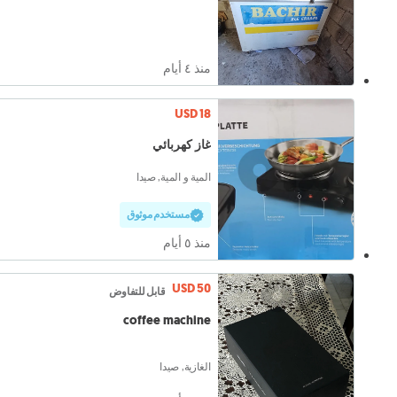
منذ ٤ أيام
USD 18
غاز كهربائي
المية و المية, صيدا
مستخدم موثوق
منذ ٥ أيام
USD 50
قابل للتفاوض
coffee machine
الغازية, صيدا