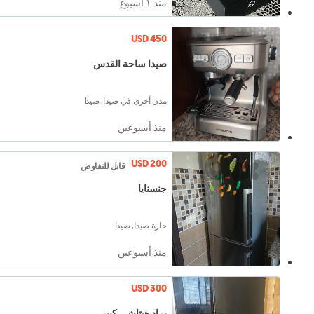
منذ ١ أسبوع
USD 450
صيدا ساحة القدس
مدن أخرى في صيدا, صيدا
منذ أسبوعين
USD 200
قابل للتفاوض
جنسنايا
حارة صيدا, صيدا
منذ أسبوعين
USD 300
براد هيتاشي كبير