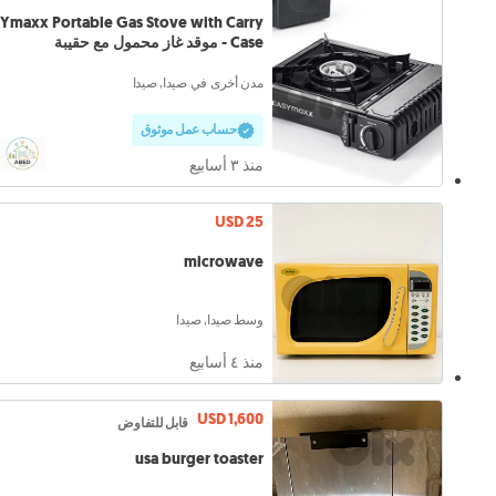
Ymaxx Portable Gas Stove with Carry
Case - موقد غاز محمول مع حقيبة
مدن أخرى في صيدا, صيدا
حساب عمل موثوق
منذ ٣ أسابيع
USD 25
microwave
وسط صيدا, صيدا
منذ ٤ أسابيع
USD 1,600
قابل للتفاوض
usa burger toaster