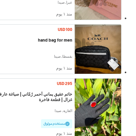
عبرا, صيدا
منذ ١ يوم
USD 100
hand bag for men
بقسطا, صيدا
منذ ١ يوم
USD 295
خاتم عقيق يماني أحمر رُمّاني | صياغة عار
غزال | قطعة فاخرة
الغازية, صيدا
مستخدم موثوق
منذ ١ يوم