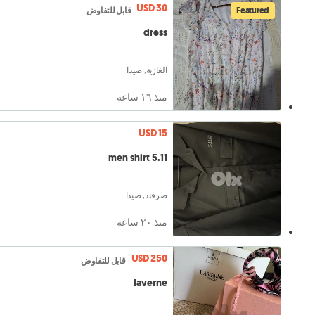
USD 30
Featured
قابل للتفاوض
dress
الغازية, صيدا
منذ ١٦ ساعة
USD 15
5.11 men shirt
صرفند, صيدا
منذ ٢۰ ساعة
USD 250
قابل للتفاوض
laverne