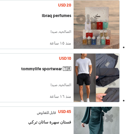
USD 20
ibraq perfumes
الصالحية, صيدا
منذ ١٥ ساعة
USD 10
tommylife sportwear 🇹🇷
الصالحية, صيدا
منذ ١٦ ساعة
USD 45
قابل للتفاوض
فستان سهرة ساتان تركي