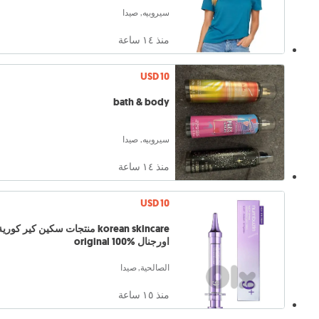
سيروبيه, صيدا
منذ ١٤ ساعة
USD 10
bath & body
سيروبيه, صيدا
منذ ١٤ ساعة
USD 10
korean skincare منتجات سكين كير كوري
اورجنال original 100%
الصالحية, صيدا
منذ ١٥ ساعة