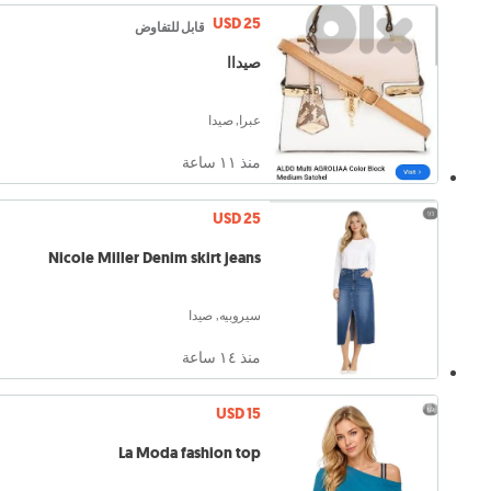
USD 25
قابل للتفاوض
صيداا
عبرا, صيدا
منذ ١١ ساعة
USD 25
Nicole Miller Denim skirt jeans
سيروبيه, صيدا
منذ ١٤ ساعة
USD 15
La Moda fashion top