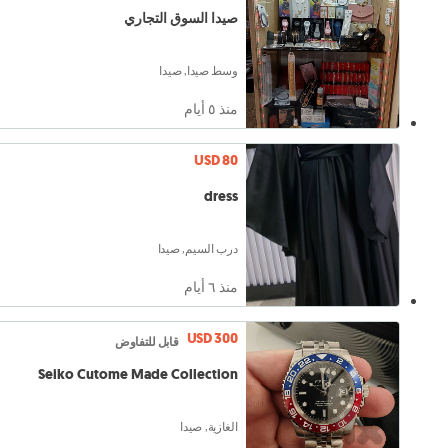
صيدا السوق التجاري
وسط صيدا, صيدا
منذ ٥ أيام
USD 80
dress
درب السيم, صيدا
منذ ٦ أيام
USD 300
قابل للتفاوض
Seiko Cutome Made Collection
الغازية, صيدا