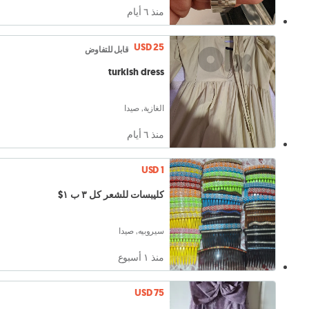
منذ ٦ أيام
USD 25
قابل للتفاوض
turkish dress
الغازية, صيدا
منذ ٦ أيام
USD 1
كليبسات للشعر كل ٣ ب ١$
سيروبيه, صيدا
منذ ١ أسبوع
USD 75