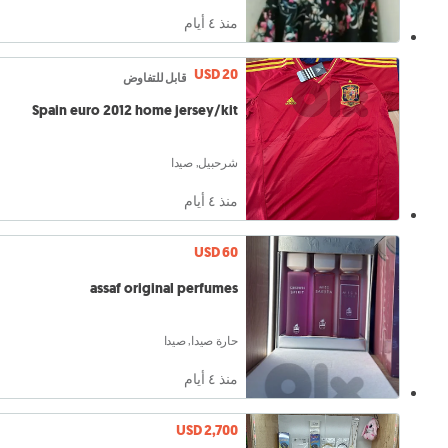
منذ ٤ أيام
USD 20
قابل للتفاوض
Spain euro 2012 home jersey/kit
شرحبيل, صيدا
منذ ٤ أيام
USD 60
assaf original perfumes
حارة صيدا, صيدا
منذ ٤ أيام
USD 2,700