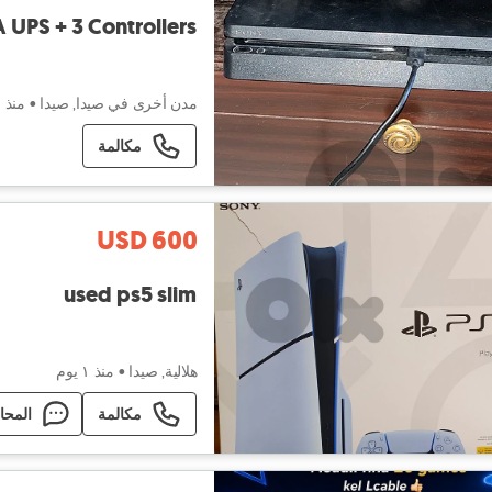
 UPS + 3 Controllers
مدن أخرى في صيدا, صيدا
•
منذ ٢١ ساعة
مكالمة
USD 600
used ps5 slim
هلالية, صيدا
•
منذ ١ يوم
مكالمة
المحا