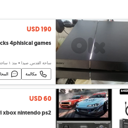
USD 190
icks 4phisical games
ساحة القدس, صيدا
•
منذ ١ ساعة
مكالمة
المحا
USD 60
i xbox nintendo ps2