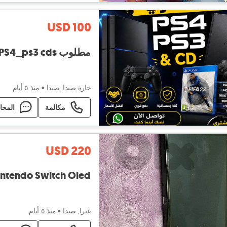
USD 100
مطلوب PS4_ps3 cds
حارة صيدا, صيدا
•
منذ ٥ أيام
مكالمة
المحا
USD 220
intendo Switch Oled
عبرا, صيدا
•
منذ ٥ أيام