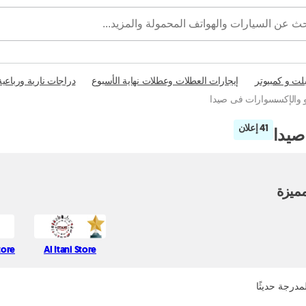
بلت و كمبيوتر
إيجارات العطلات وعطلات نهاية الأسبوع
دراجات نارية ورباعية
يو والإكسسوارات فى صيدا
41 إعلان
صيدا
ميزة
tore
Al Itani Store
مدرجة حديثًا