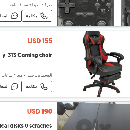
صرفند, صيدا
•
منذ ١ ساعة
مكالمة
المحا
USD 155
y-313 Gaming chair
الوسطاني, صيدا
•
منذ ٣ ساعات
مكالمة
المحا
USD 190
ical disks 0 scraches