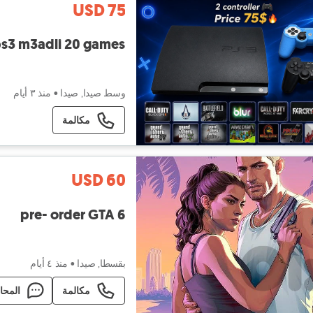
USD 75
s3 m3adli 20 games
وسط صيدا, صيدا
•
منذ ٣ أيام
مكالمة
USD 60
pre- order GTA 6
بقسطا, صيدا
•
منذ ٤ أيام
مكالمة
المحا