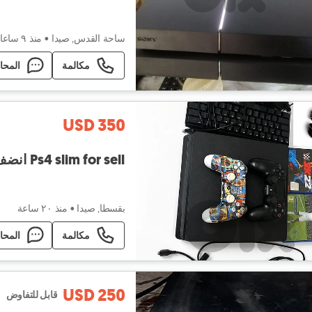
ساحة القدس, صيدا
•
منذ ٩ ساعات
مكالمة
المحا
USD 350
Ps4 slim for sell انضف حبة بلبنان 🧏🏻‍♂️🔥
بقسطا, صيدا
•
منذ ٢۰ ساعة
مكالمة
المحا
USD 250
قابل للتفاوض