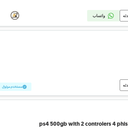
دثه
واتساب
دثه
مستخدم موثوق
ps4 500gb with 2 controlers 4 phis