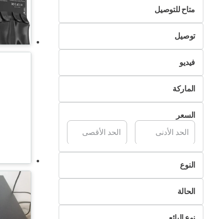
متاح للتوصيل
لا
توصيل
نعم
التسليم الذاتي
فيديو
تسليم Pik&Drop
غير متوفر
الماركة
متوفر
سوني
السعر
مايكروسوفت
نينتندو
ماركة اخرى
النوع
إكس بوكس
أكسسوارات
أوكولوس
الحالة
ألعاب ألكترونية
بلايستيشن
جديد
ريدماجيك
نوع البائع