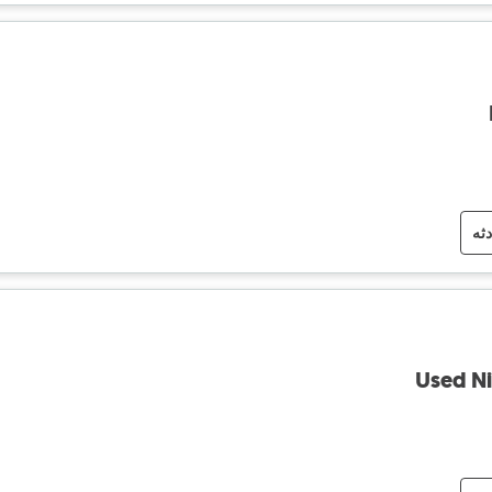
دثه
Used N