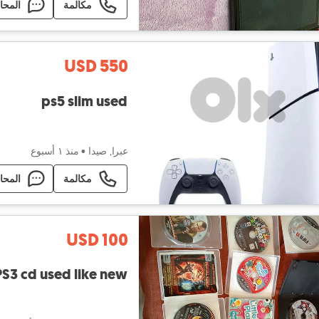
مكالمة
المحا
USD 550
ps5 slim used
عبرا, صيدا
•
منذ ١ أسبوع
مكالمة
المحا
USD 100
PS3 cd used like new