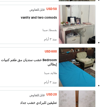
USD 50
قابل للتفاوض
vanity and two comods
بقسطا, صيدا
منذ ٣ أيام
USD 600
Bedroom خشب سنديان مق طقم كنبيات
إيطالي
هلالية, صيدا
منذ ٣ أيام
USD 20
قابل للتفاوض
تعليقين للبرادي خشب جداد