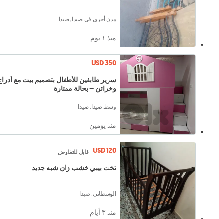
مدن أخرى في صيدا, صيدا
منذ ١ يوم
USD 350
سرير طابقين للأطفال بتصميم بيت مع أدراج
وخزائن – بحالة ممتازة
وسط صيدا, صيدا
منذ يومين
USD 120
قابل للتفاوض
تخت بيبي خشب زان شبه جديد
الوسطاني, صيدا
منذ ٣ أيام