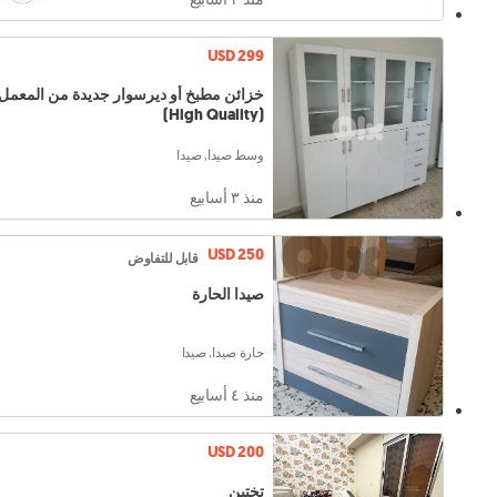
USD 299
خزائن مطبخ أو ديرسوار جديدة من المعمل
(High Quality)
وسط صيدا, صيدا
منذ ٣ أسابيع
USD 250
قابل للتفاوض
صيدا الحارة
حارة صيدا, صيدا
منذ ٤ أسابيع
USD 200
تختين