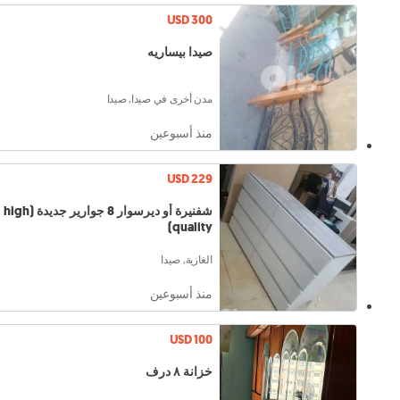
USD 300
صيدا بيساريه
مدن أخرى في صيدا, صيدا
منذ أسبوعين
USD 229
شفنيرة أو ديرسوار 8 جوارير جديدة (high
quality)
الغازية, صيدا
منذ أسبوعين
USD 100
خزانة ٨ درف