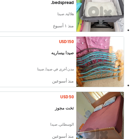
bedspread.
هلالية, صيدا
منذ ١ أسبوع
USD 150
صيدا بيساريه
مدن أخرى في صيدا, صيدا
منذ أسبوعين
USD 50
تخت مجوز
الوسطاني, صيدا
منذ أسبوعين