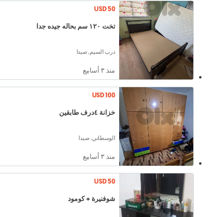
USD 50
تخت ١٢٠ سم بحاله جيده جدا
درب السيم, صيدا
منذ ٣ أسابيع
USD 100
خزانة ٤درف طابقين
الوسطاني, صيدا
منذ ٣ أسابيع
USD 50
شوفنيرة + كومود