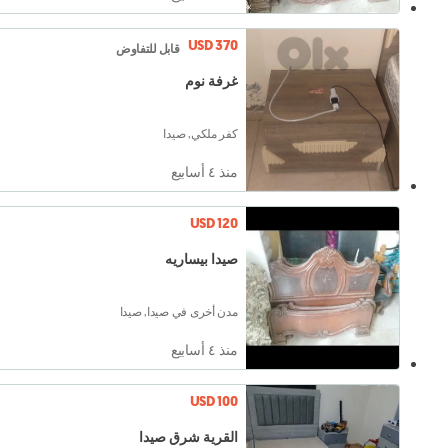
USD 370
قابل للتفاوض
غرفة نوم
كفر ملكي, صيدا
منذ ٤ أسابيع
USD 120
صيدا بيساريه
مدن أخرى في صيدا, صيدا
منذ ٤ أسابيع
USD 100
القرية شرق صيدا