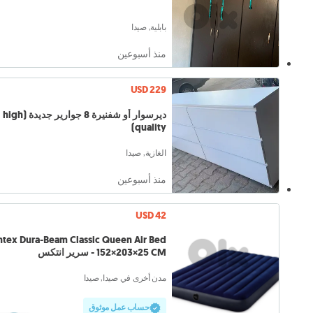
بابلية, صيدا
منذ أسبوعين
USD 229
ديرسوار أو شفنيرة 8 جوارير جديدة (high
quality)
الغازية, صيدا
منذ أسبوعين
USD 42
ntex Dura-Beam Classic Queen Air Bed
152×203×25 CM - سرير انتكس
مدن أخرى في صيدا, صيدا
حساب عمل موثوق