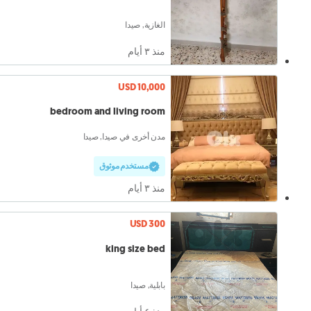
الغازية, صيدا
منذ ٣ أيام
USD 10,000
bedroom and living room
مدن أخرى في صيدا, صيدا
مستخدم موثوق
منذ ٣ أيام
USD 300
king size bed
بابلية, صيدا