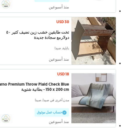
منذ أسبوعين
USD 30
تخت طابقين خشب زين نضيف كتير ٥٠
دولارمع سجادة جديدة
بابلية, صيدا
منذ أسبوعين
USD 18
arno Premium Throw Plaid Check Blue
150 x 200 cm - بطانية شتوية
مدن أخرى في صيدا, صيدا
حساب عمل موثوق
منذ أسبوعين