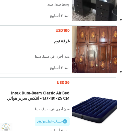
وسط صيدا, صيدا
منذ ٣ أسابيع
USD 100
غرفة نوم
مدن أخرى في صيدا, صيدا
منذ ٣ أسابيع
USD 36
Intex Dura-Beam Classic Air Bed
137×191×25 CM - انتكس سرير هوائي
مدن أخرى في صيدا, صيدا
حساب عمل موثوق
منذ ٣ أسابيع