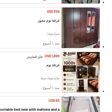
USD 350
غرفة نوم مجوز
عبرا, صيدا
منذ ١ أسبوع
USD 1,000
قابل للتفاوض
غرفة نوم
حارة صيدا, صيدا
منذ ١ أسبوع
USD 65
ortable bed new with mattress and a