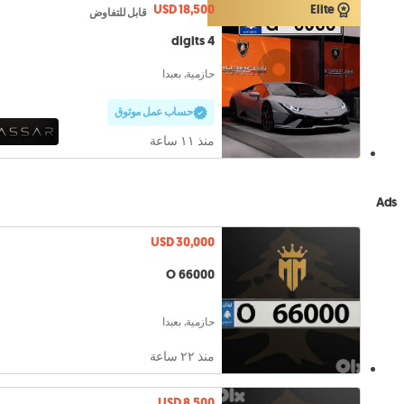
USD 18,500
Elite
قابل للتفاوض
4 digits
حازمية, بعبدا
حساب عمل موثوق
منذ ١١ ساعة
Ads
USD 30,000
O 66000
حازمية, بعبدا
منذ ٢٢ ساعة
USD 8,500