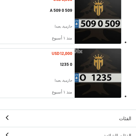
A 509 0 509
حازمية, بعبدا
منذ ١ أسبوع
USD 12,000
0 1235
حازمية, بعبدا
منذ ١ أسبوع
الفئات
الفئات الشائعة