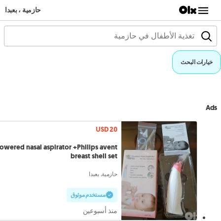
حازمية ، بعبدا
خيارات البحث
Ads
USD 20
owered nasal aspirator +Philips avent
breast shell set
حازمية, بعبدا
مستخدم موثوق
منذ أسبوعين