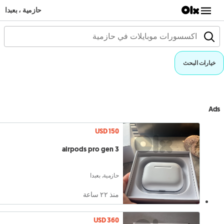
حازمية ، بعبدا
خيارات البحث
Ads
USD 150
airpods pro gen 3
حازمية, بعبدا
منذ ٢٢ ساعة
USD 360