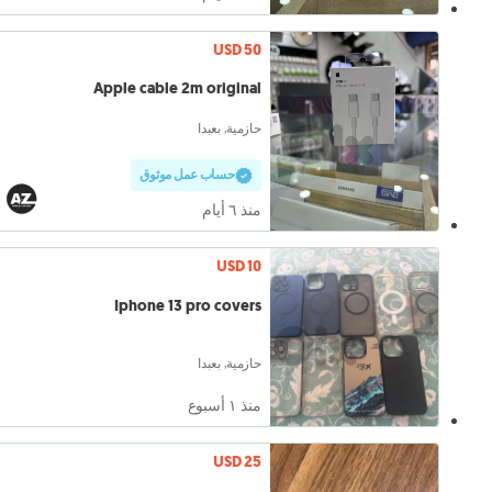
USD 50
Apple cable 2m original
حازمية, بعبدا
حساب عمل موثوق
منذ ٦ أيام
USD 10
Iphone 13 pro covers
حازمية, بعبدا
منذ ١ أسبوع
USD 25