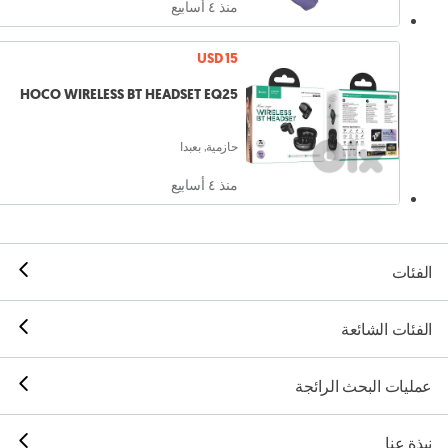
منذ ٤ أسابيع
USD 15
HOCO WIRELESS BT HEADSET EQ25
حازمية, بعبدا
منذ ٤ أسابيع
الفئات
الفئات الشائعة
عمليات البحث الرائجة
نبذة عنا