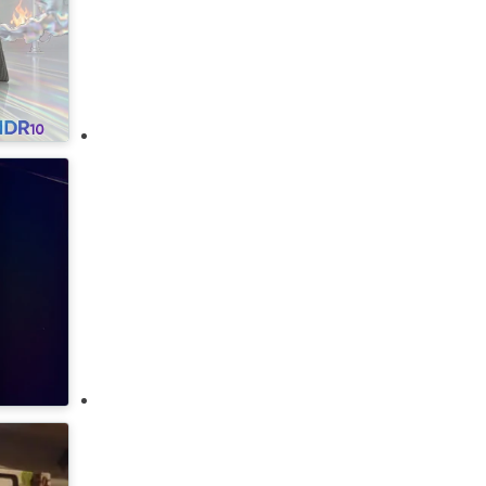
كيتشن أيد
لاجيرمانيا
لافازا
إل جي
ميلي
مولينكس
نسبرسو
باناسونيك
فيليبس
سامسونج
سانيو
سيمنز
تورنادو
توشيبا