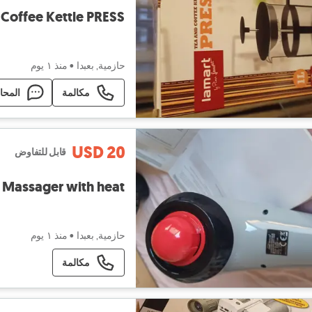
 Coffee Kettle PRESS
حازمية, بعبدا
•
منذ ١ يوم
مكالمة
المحا
USD 20
قابل للتفاوض
 Massager with heat
حازمية, بعبدا
•
منذ ١ يوم
مكالمة