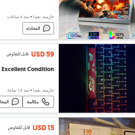
حازمية, بعبدا
•
منذ ٨ ساعات
المحادثه
USD 59
قابل للتفاوض
حازمية, بعبدا
•
منذ ١٨ ساعة
مكالمة
المحا
USD 15
قابل للتفاوض