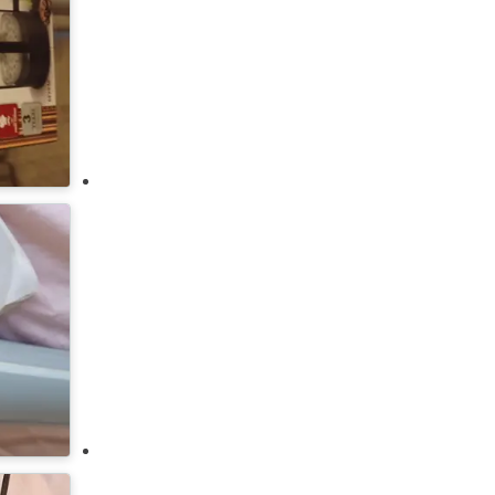
يونيون تك
يونيفرسال
ويربول
زانوسي
أبل
جوجل
وايت ويل
وايت بوينت
سوني
ماركة أخرى
اوسكال
جرين ليون