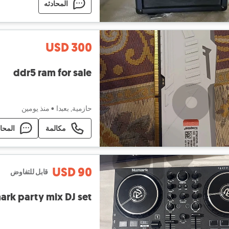
المحادثه
USD 300
ddr5 ram for sale
حازمية, بعبدا
•
منذ يومين
مكالمة
المحا
USD 90
قابل للتفاوض
rk party mix DJ set