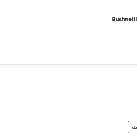
Bushnell
دثه