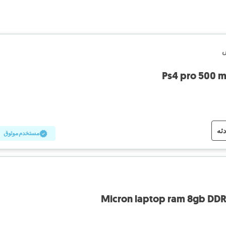
ض
Ps4 pro 500 mi
دثه
مستخدم موثوق
Micron laptop ram 8gb DD