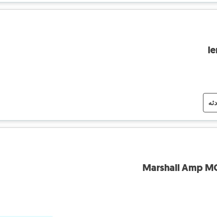
l
دثه
Marshall Amp MG