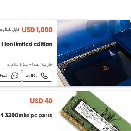
USD 1,000
قابل للتفاو
llion limited edition
حازمية, بعبدا
•
منذ ٤ ساعات
مكالمة
المحا
USD 40
R4 3200mhz pc parts