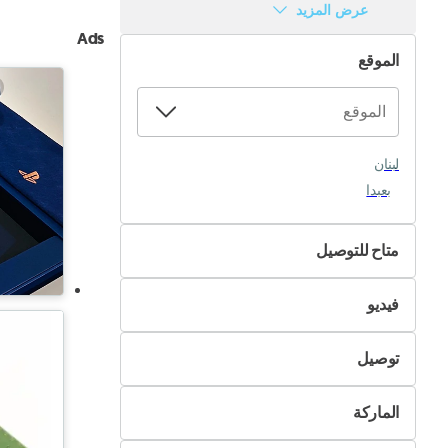
عرض المزيد
Ads
الموقع
لبنان
بعبدا
متاح للتوصيل
لا
فيديو
نعم
غير متوفر
توصيل
متوفر
التسليم الذاتي
الماركة
تسليم Pik&Drop
اريستون