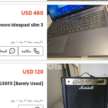
USD 460
enovo ideapad slim 3
حازمية, بعبدا
•
منذ ١ يوم
مكالمة
المحا
USD 120
30FX (Barely Used)
حازمية, بعبدا
•
منذ ١ يوم