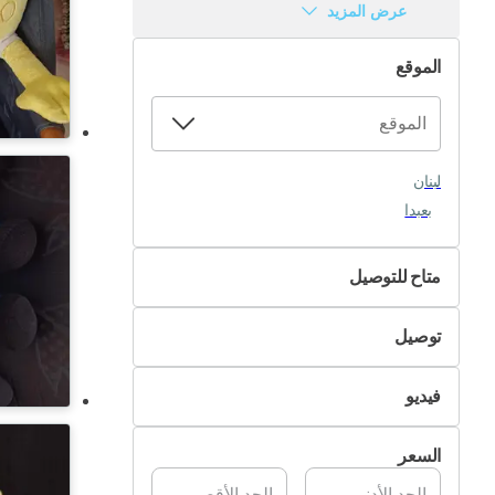
عرض المزيد
الموقع
لبنان
بعبدا
متاح للتوصيل
لا
توصيل
نعم
التسليم الذاتي
فيديو
تسليم Pik&Drop
غير متوفر
السعر
متوفر