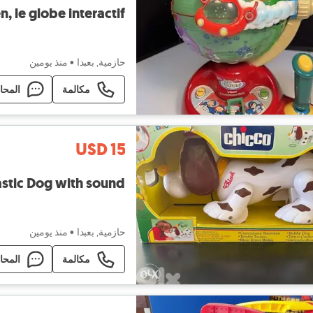
n, le globe interactif
حازمية, بعبدا
•
منذ يومين
مكالمة
المحا
USD 15
astic Dog with sound
حازمية, بعبدا
•
منذ يومين
مكالمة
المحا