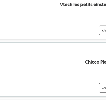
Vtech les petits einste
دثه
Chicco Pl
دثه