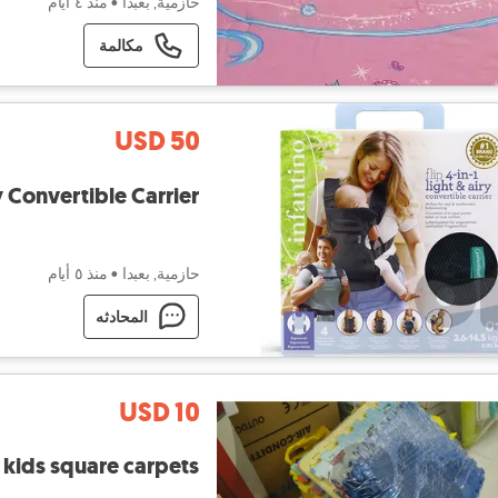
حازمية, بعبدا
•
منذ ٤ أيام
مكالمة
USD 50
ry Convertible Carrier
حازمية, بعبدا
•
منذ ٥ أيام
المحادثه
USD 10
kids square carpets