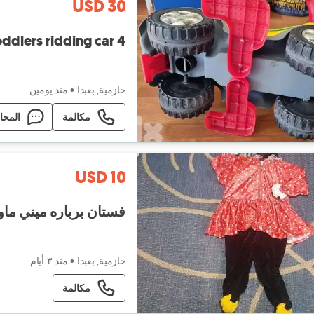
USD 30
4 wheel Toddlers ridding car
حازمية, بعبدا
•
منذ يومين
مكالمة
المحا
USD 10
فستان برباره ميني ماوس لعمر ٤. ٥. ٦ سني
حازمية, بعبدا
•
منذ ٣ أيام
مكالمة