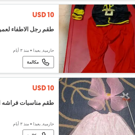
USD 10
طقم رجل الاطفاء لعمر 8-9-0
حازمية, بعبدا
•
منذ ٣ أيام
مكالمة
USD 10
طقم مناسبات فراشه الس
حازمية, بعبدا
•
منذ ٣ أيام