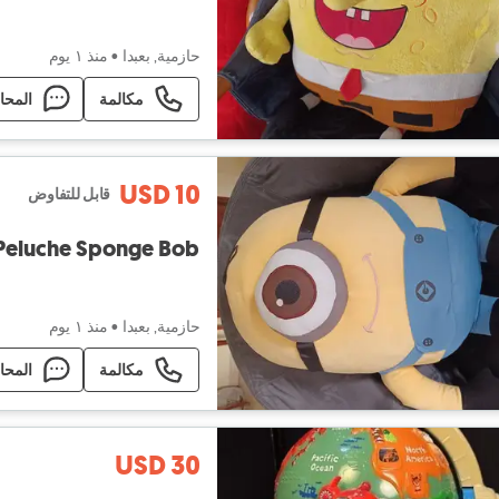
حازمية, بعبدا
•
منذ ١ يوم
مكالمة
المحا
USD 10
قابل للتفاوض
Peluche Sponge Bob
حازمية, بعبدا
•
منذ ١ يوم
مكالمة
المحا
USD 30