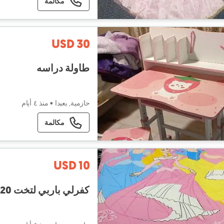
مكالمة
USD 30
طاولة دراسه
حازمية, بعبدا
•
منذ ٤ أيام
مكالمة
USD 10
كفرلي باربي لتخت 120