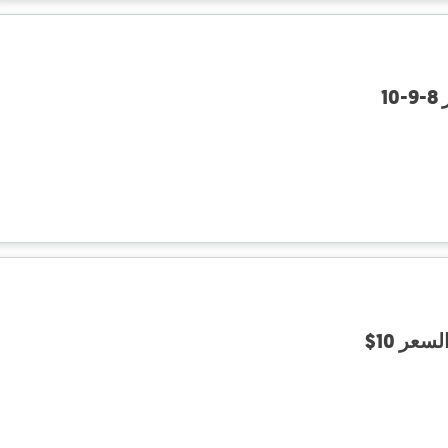
1
عر 10$