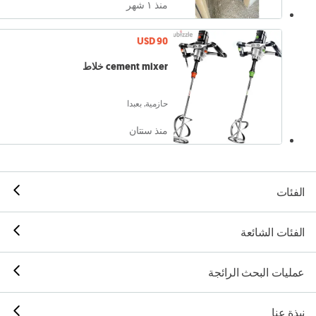
منذ ١ شهر
USD 90
cement mixer خلاط
حازمية, بعبدا
منذ سنتان
الفئات
الفئات الشائعة
عمليات البحث الرائجة
نبذة عنا