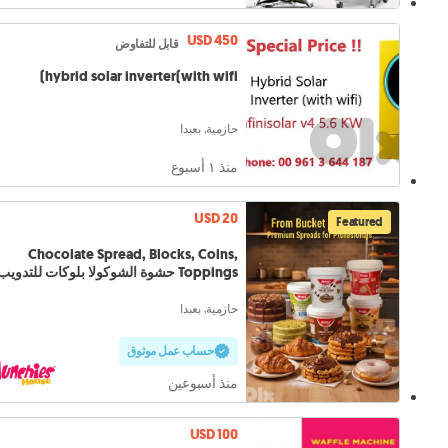
USD 450
قابل للتفاوض
hybrid solar inverter(with wifi)
حازمية, بعبدا
منذ ١ أسبوع
USD 20
Featured
Chocolate Spread, Blocks, Coins,
Toppings حشوة الشوكولا بلوكات للتدويب
حازمية, بعبدا
حساب عمل موثوق
منذ أسبوعين
USD 100