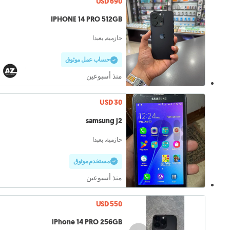
USD 690
IPHONE 14 PRO 512GB
حازمية, بعبدا
حساب عمل موثوق
منذ أسبوعين
USD 30
samsung j2
حازمية, بعبدا
مستخدم موثوق
منذ أسبوعين
USD 550
iPhone 14 PRO 256GB