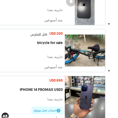
حازمية, بعبدا
منذ أسبوعين
USD 200
قابل للتفاوض
bicycle for sale
حازمية, بعبدا
منذ أسبوعين
USD 690
IPHONE 14 PROMAX USED
حازمية, بعبدا
حساب عمل موثوق