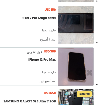
USD 150
Pixel 7 Pro 128gb hazel
حازمية, بعبدا
منذ ١ أسبوع
USD 380
قابل للتفاوض
iPhone 12 Pro Max
حازمية, بعبدا
منذ أسبوعين
USD 650
Featured
SAMSUNG GALAXY S23Ultra 512GB