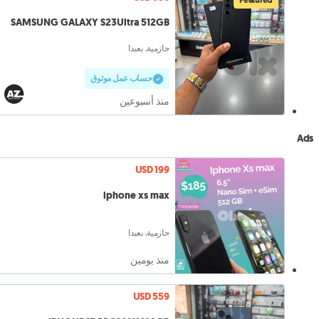
SAMSUNG GALAXY S23Ultra 512GB
حازمية, بعبدا
حساب عمل موثوق
منذ أسبوعين
Ads
USD 199
iphone xs max
حازمية, بعبدا
منذ يومين
USD 559