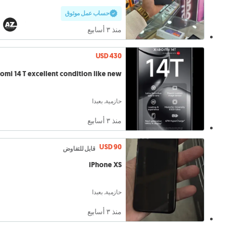
حساب عمل موثوق
منذ ٣ أسابيع
USD 430
omi 14 T excellent condition like new
حازمية, بعبدا
منذ ٣ أسابيع
USD 90
قابل للتفاوض
iPhone XS
حازمية, بعبدا
منذ ٣ أسابيع