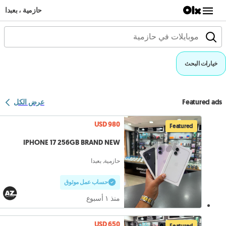
حازمية ، بعبدا
خيارات البحث
Featured ads
عرض الكل
USD 980
Featured
IPHONE 17 256GB BRAND NEW
حازمية, بعبدا
حساب عمل موثوق
منذ ١ أسبوع
USD 650
Featured