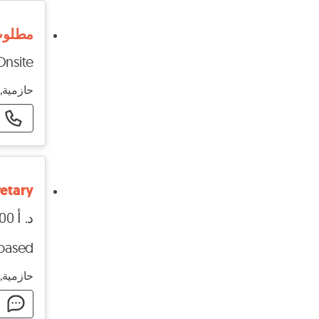
مطلوب 
Onsite
حازمية, 
retary
د. أ 800 - د. أ 1200
-based
حازمية, 
ا