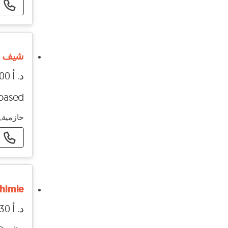
شيف مع
د. أ 1000 - د. أ 2000
-based
حازمية, 
Chimie
د. أ 30 - د. أ 40