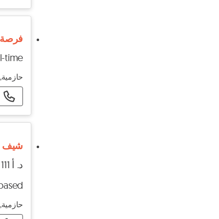
فرصة 
l-time
حازمية, 
شيف عام
د. أ 111 - د. أ 222
-based
حازمية, 