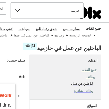
حازمية
جميع الفئات
سيارات للبيع
شقق وفلل للبيع
موبايلات
لابتوب، تا
الصفحة الرئيسية
/
وظائف
/
الباحثين عن عمل فى بعبدا
/
الباحث
12 إعلان
الباحثين عن عمل في حازمية
الفئات
صنف حسب
:
ال
جميع الفئات
Ads
وظائف
الباحثين عن عمل
وظائف شاغرة
 For Work
l-time
الموقع