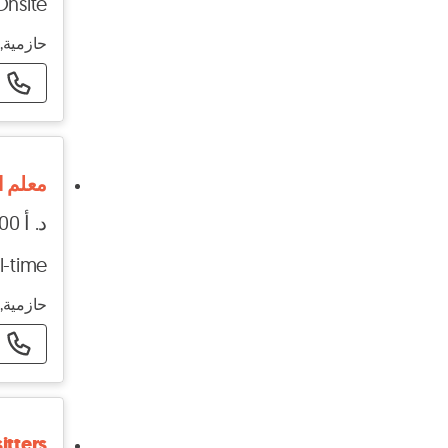
Onsite
حازمية, 
معلم الاميني
د. أ 2500 - د. أ 3000
l-time
حازمية, 
itters