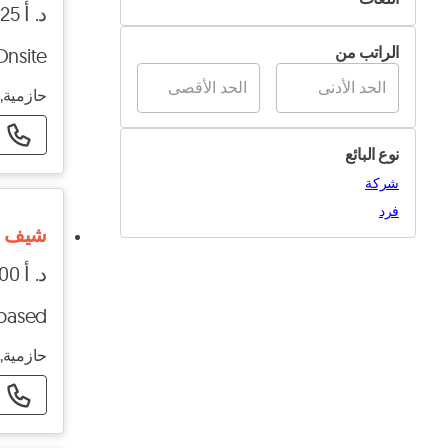
عن بُعد / في الموقع
د. أ 25 - د. أ 35
محاسبة ومالية
تدريب
العربية
في الموقع
قانون وترجمة
الراتب من
Onsite
الإنجليزية
عن بُعد
خدمة العملاء
الفرنسية
حازمية, 
طب وتمريض وصيدلة
موارد البشرية والتوظيف
نوع البائع
تدريس وتدريب
شركة
مربيات الأطفال وربات المنزل
فرد
شيف ع
الجمال والصحة
الصناعة والزراعة
د. أ 1000 - د. أ 2000
الهندسة والعمارة
-based
ميكانيكي سيارات
حازمية, 
وظائف أخرى