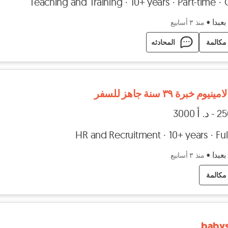
Teaching and Training
10+ years
Part-time
بعبدا
•
منذ ٣ أسابيع
مكالمة
المحادثه
وم خبرة ٣٩ سنة جاهز للسفر
HR and Recruitment
10+ years
Ful
بعبدا
•
منذ ٣ أسابيع
مكالمة
babys