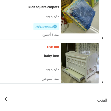
kids square carpets
حازمية, بعبدا
مستخدم موثوق
منذ ١ أسبوع
USD 180
baby bee
حازمية, بعبدا
منذ أسبوعين
الفئات