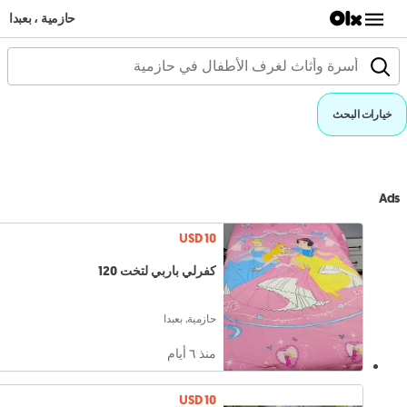
حازمية ، بعبدا
خيارات البحث
Ads
USD 10
كفرلي باربي لتخت 120
حازمية, بعبدا
منذ ٦ أيام
USD 10