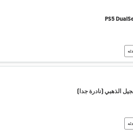
PS5 DualSe
دثه
دثه