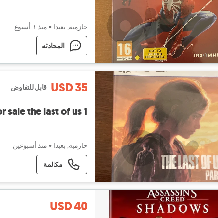
حازمية, بعبدا
•
منذ ١ أسبوع
المحادثه
USD 35
قابل للتفاوض
r sale the last of us 1
حازمية, بعبدا
•
منذ أسبوعين
مكالمة
USD 40