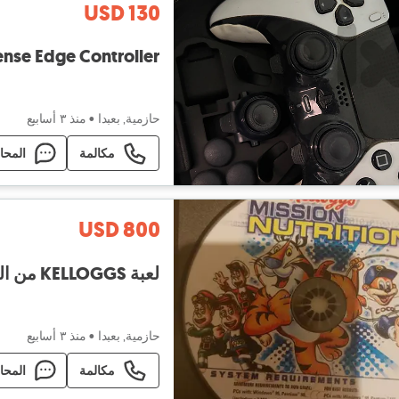
USD 130
nse Edge Controller
حازمية, بعبدا
•
منذ ٣ أسابيع
مكالمة
المحا
USD 800
لعبة KELLOGGS من الجيل الذهبي (نادرة جدا)
حازمية, بعبدا
•
منذ ٣ أسابيع
مكالمة
المحا