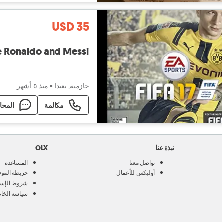
USD 35
me Ronaldo and Messi
حازمية, بعبدا
•
منذ ٥ أشهر
مكالمة
المحا
نبذة عنا
OLX
تواصل معنا
المساعدة
أوليكس للأعمال
خريطة الموق
شروط الإست
سياسة الخا