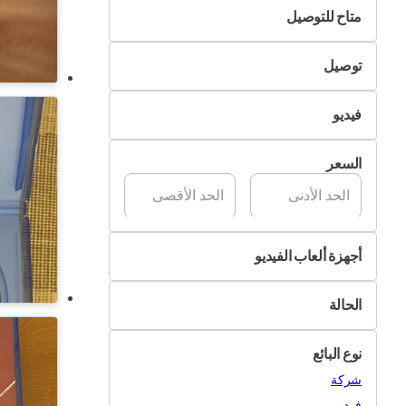
متاح للتوصيل
لا
توصيل
نعم
التسليم الذاتي
فيديو
تسليم Pik&Drop
غير متوفر
السعر
متوفر
أجهزة ألعاب الفيديو
مايكروسوفت
الحالة
بلاي ستيشن
جديد
اكس بوكس
نوع البائع
مستعمل
نينتندو
شركة
أجهزة أخرى
فرد