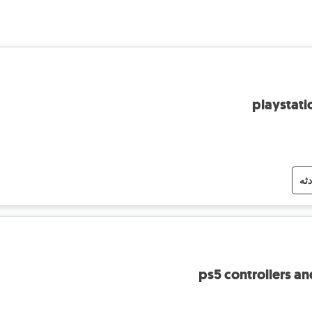
playstati
دثه
ps5 controllers a