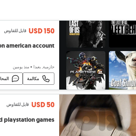
USD 150
قابل للتفاوض
on american account
حازمية, بعبدا
•
منذ يومين
مكالمة
المحا
USD 50
قابل للتفاوض
nd playstation games