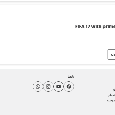
FIFA 17 with pri
دثه
تابعنا
ع
خدام
صوصية