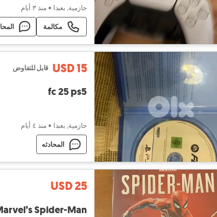
حازمية, بعبدا
•
منذ ٣ أيام
مكالمة
المحا
USD 15
قابل للتفاوض
fc 25 ps5
حازمية, بعبدا
•
منذ ٤ أيام
المحادثه
USD 25
arvel’s Spider-Man