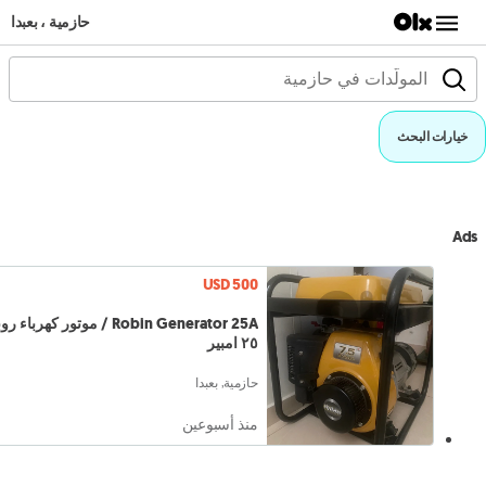
حازمية ، بعبدا
خيارات البحث
Ads
USD 500
Robin Generator 25A / موتور كهرباء
٢٥ امبير
حازمية, بعبدا
منذ أسبوعين