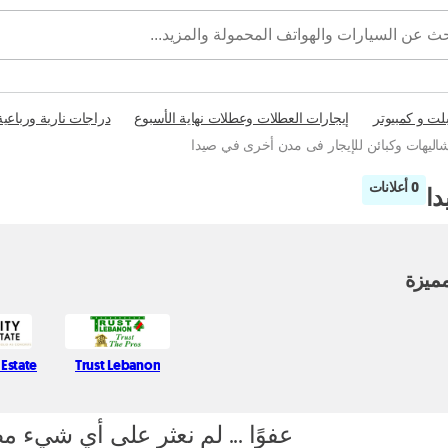
بلت و كمبيوتر
إيجارات العطلات وعطلات نهاية الأسبوع
دراجات نارية ورباعية
اليهات وكبائن للإيجار فى مدن أخرى في صيدا
0 أعلانات
دا
ميزة
 Estate
Trust Lebanon
عفوًا ... لم نعثر على أي شيء م