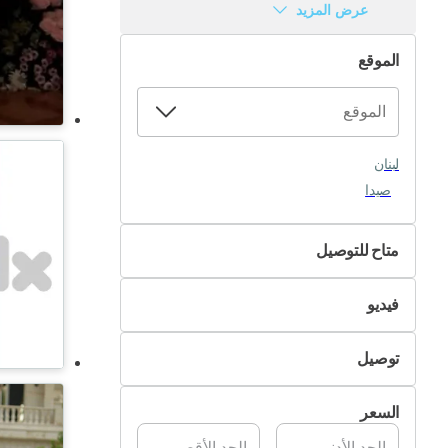
عرض المزيد
الموقع
لبنان
صيدا
متاح للتوصيل
لا
فيديو
نعم
غير متوفر
توصيل
متوفر
التسليم الذاتي
السعر
تسليم Pik&Drop