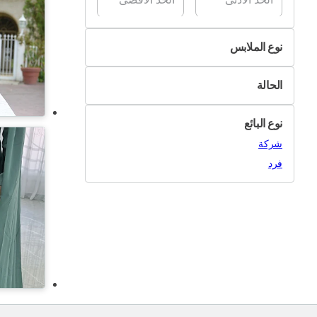
نوع الملابس
الفساتين
الحالة
الجاكيتات والمعاطف
جديد
السراويل والسراويل القصيرة
نوع البائع
مستعمل
القمصان
شركة
الأحذية
فرد
الكنزات
ملابس السباحة
التوبات
الملابس الداخلية وملابس النوم
ملابس العرائس
ملابس أخرى