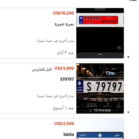
USD 16,200
نمرة حمرة
مدن أخرى في صيدا, صيدا
منذ ٣ أيام
USD 5,999
قابل للتفاوض
S79797
مدن أخرى في صيدا, صيدا
منذ ١ أسبوع
USD 2,500
Saida