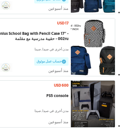
منذ أسبوعين
USD 17
nius School Bag with Pencil Case 17″ -
002ru - حقيبة مدرسية مع مقلمة
مدن أخرى في صيدا, صيدا
حساب عمل موثوق
منذ أسبوعين
USD 600
PS5 console
مدن أخرى في صيدا, صيدا
منذ أسبوعين