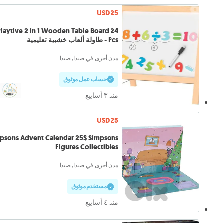
USD 25
Playtive 2 in 1 Wooden Table Board 24
Pcs - طاولة ألعاب خشبية تعليمية
مدن أخرى في صيدا, صيدا
حساب عمل موثوق
منذ ٣ أسابيع
USD 25
psons Advent Calendar 25$ Simpsons
Figures Collectibles
مدن أخرى في صيدا, صيدا
مستخدم موثوق
منذ ٤ أسابيع