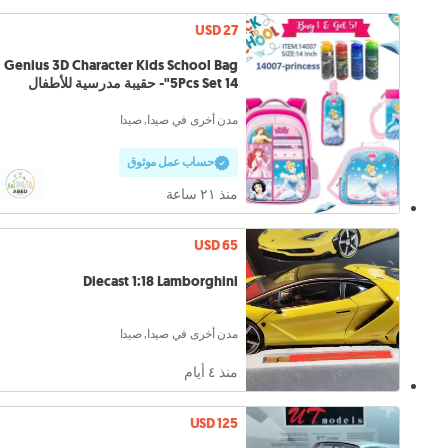
USD 27
Genius 3D Character Kids School Bag
5Pcs Set 14"- حقيبة مدرسية للأطفال
مدن أخرى في صيدا, صيدا
حساب عمل موثوق
منذ ٢١ ساعة
USD 65
Diecast 1:18 Lamborghini
مدن أخرى في صيدا, صيدا
منذ ٤ أيام
USD 125