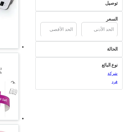
توصيل
متوفر
التسليم الذاتي
السعر
تسليم Pik&Drop
الحالة
جديد
نوع البائع
مستعمل
شركة
فرد