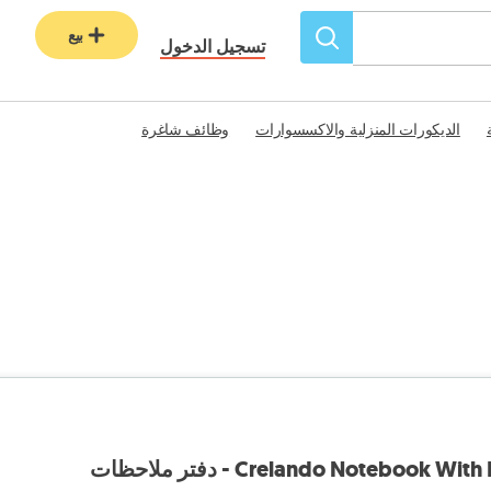
بيع
تسجيل الدخول
الديكورات المنزلية والاكسسوارات
وظائف شاغرة
Crelando Notebook  - دفتر ملاحظات