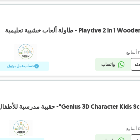
Playtive - طاولة ألعاب خشبية تعليمية
دثه
واتساب
حساب عمل موثوق
Genius 3D Charact"- حقيبة مدرسية للأطفال