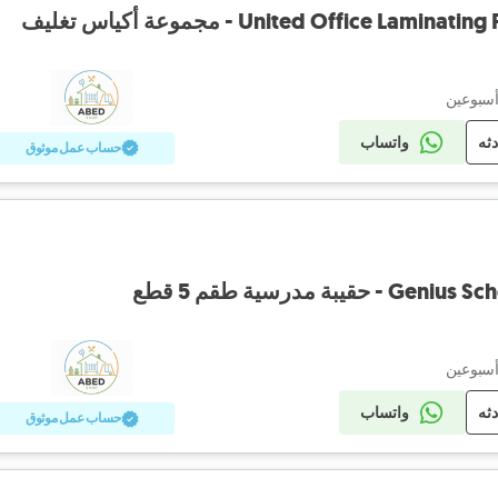
United Office La - مجموعة أكياس تغليف
أسبوعين
دثه
واتساب
حساب عمل موثوق
بة مدرسية طقم 5 قطع
أسبوعين
دثه
واتساب
حساب عمل موثوق