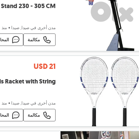
asketball Stand 230 - 305 CM
مدن أخرى في صيدا, صيدا
•
منذ ١٦ ساعة
مكالمة
المحا
USD 21
n Fiber Tennis Racket with String
مدن أخرى في صيدا, صيدا
•
منذ ١ يوم
مكالمة
المحا