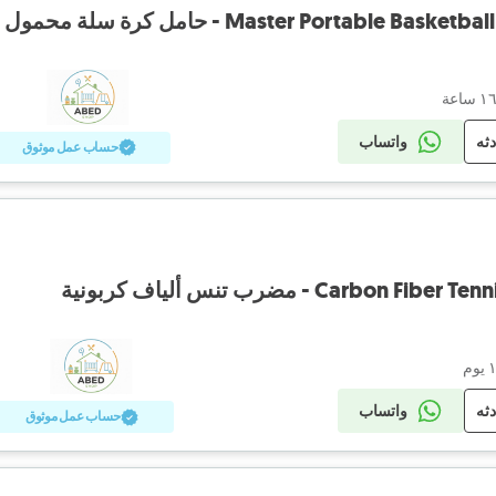
Master Portable B - حامل كرة سلة محمول
دثه
واتساب
حساب عمل موثوق
Carbo - مضرب تنس ألياف كربونية
دثه
واتساب
حساب عمل موثوق