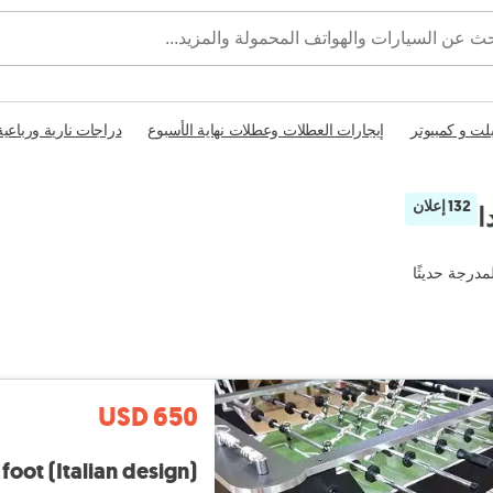
بلت و كمبيوتر
إيجارات العطلات وعطلات نهاية الأسبوع
دراجات نارية ورباعية
132 إعلان
ا
مدرجة حديثًا
USD 650
foot (Italian design)