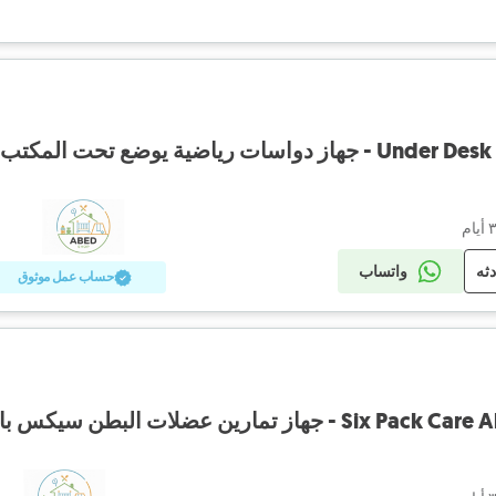
ات رياضية يوضع تحت المكتب
دثه
واتساب
حساب عمل موثوق
از تمارين عضلات البطن سيكس باك