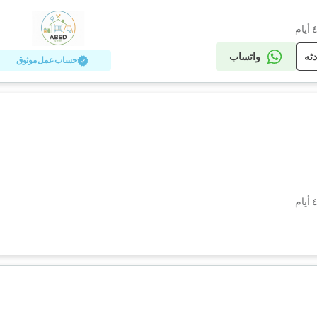
دثه
واتساب
حساب عمل موثوق