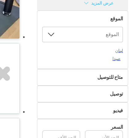
عرض المزيد
الموقع
لبنان
صيدا
متاح للتوصيل
لا
توصيل
نعم
التسليم الذاتي
فيديو
تسليم Pik&Drop
غير متوفر
السعر
متوفر