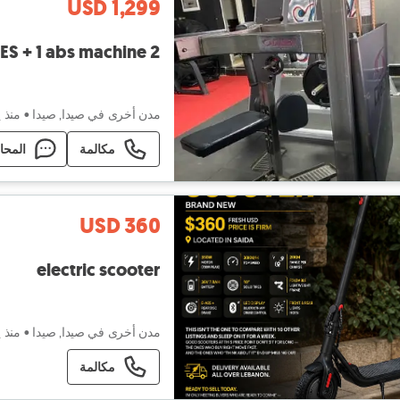
USD 1,299
2 CYBEX MACHINES + 1 abs machine
مدن أخرى في صيدا, صيدا
•
منذ 
مكالمة
المحا
USD 360
electric scooter
مدن أخرى في صيدا, صيدا
•
منذ 
مكالمة