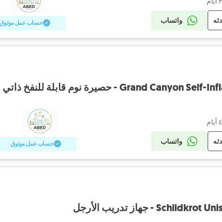
دثه
واتساب
حساب عمل موثوق
Grand Ca - حصيرة نوم قابلة للنفخ ذاتي
دثه
واتساب
حساب عمل موثوق
Sch - جهاز تدريب الأرجل