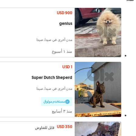
USD 900
genius
مدن أخرى في صيدا, صيدا
منذ ١ أسبوع
USD 1
Super Dutch Sheperd
مدن أخرى في صيدا, صيدا
مستخدم موثوق
منذ ٣ أسابيع
USD 350
قابل للتفاوض