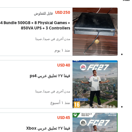
USD 250
قابل للتفاوض
4 Bundle 500GB + 8 Physical Games +
850VA UPS + 3 Controllers
مدن أخرى في صيدا, صيدا
منذ ١ يوم
USD 40
فيفا ٢٧ تعليق عربي ps4
مدن أخرى في صيدا, صيدا
منذ ١ أسبوع
USD 45
فيفا ٢٧ تعليق عربي Xbox