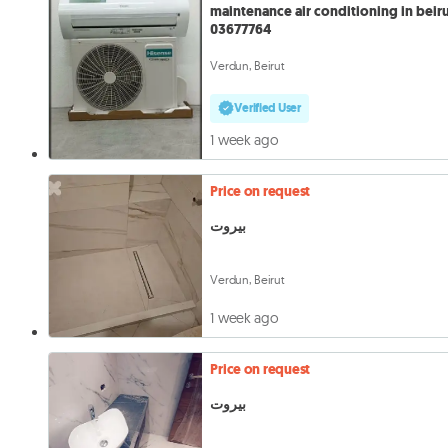
maintenance air conditioning in beir
03677764
Verdun, Beirut
Verified User
1 week ago
Price on request
بيروت
Verdun, Beirut
1 week ago
Price on request
بيروت