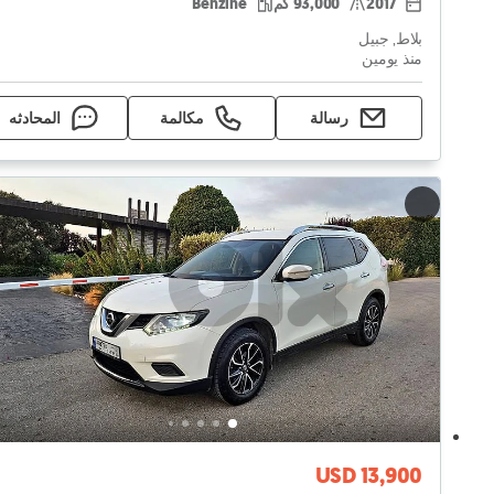
2017
93,000 كم
Benzine
بلاط, جبيل
منذ يومين
رسالة
مكالمة
المحادثه
USD 13,900