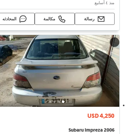
منذ ٤ أسابيع
رسالة
مكالمة
المحادثه
USD 4,250
Subaru Impreza 2006