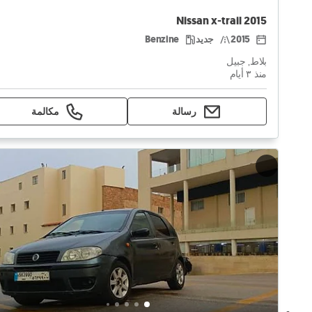
Nissan x-trail 2015
2015
جديد
Benzine
بلاط, جبيل
منذ ٣ أيام
رسالة
مكالمة