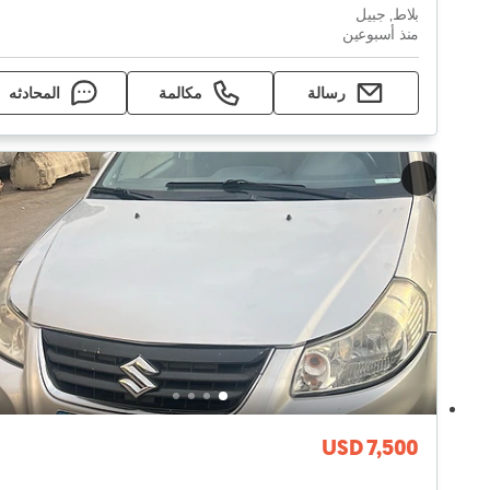
بلاط, جبيل
منذ أسبوعين
رسالة
مكالمة
المحادثه
USD 7,500