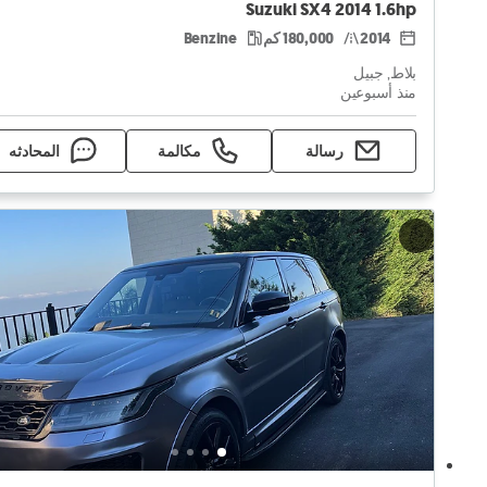
Suzuki SX4 2014 1.6hp
2014
180,000 كم
Benzine
بلاط, جبيل
منذ أسبوعين
رسالة
مكالمة
المحادثه