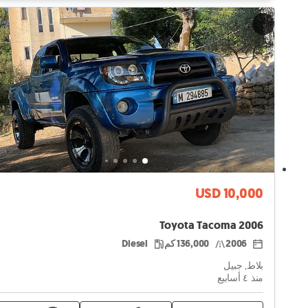
USD 10,000
Toyota Tacoma 2006
2006
136,000 كم
Diesel
بلاط, جبيل
منذ ٤ أسابيع