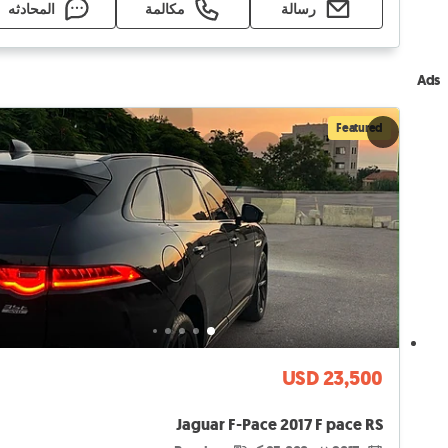
رسالة
مكالمة
المحادثه
Ads
Featured
USD 23,500
Jaguar F-Pace 2017 F pace RS