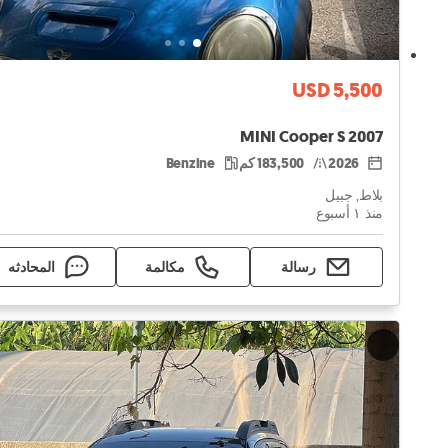
USD 5,500
MINI Cooper S 2007
2026
183,500 كم
Benzine
بلاط, جبيل
منذ ١ أسبوع
رسالة
مكالمة
المحادثه