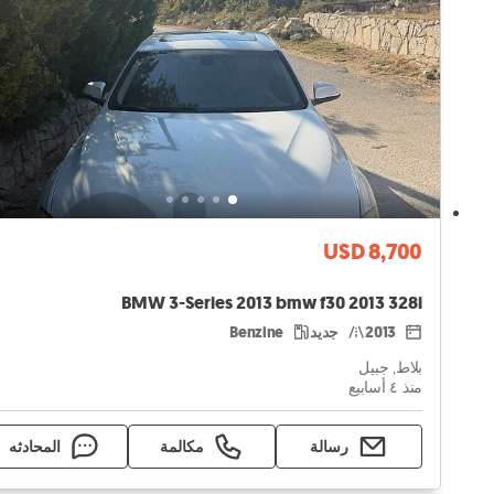
USD 8,700
BMW 3-Series 2013 bmw f30 2013 328i
2013
جديد
Benzine
بلاط, جبيل
منذ ٤ أسابيع
رسالة
مكالمة
المحادثه