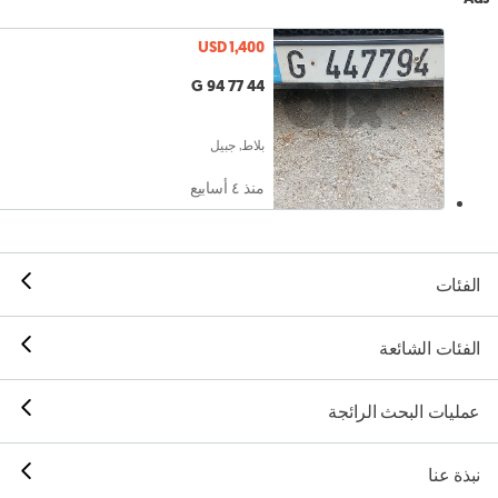
USD 1,400
44 77 94 G
بلاط, جبيل
منذ ٤ أسابيع
الفئات
الفئات الشائعة
عمليات البحث الرائجة
نبذة عنا