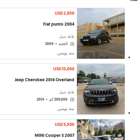
USD 2,950
Fiat punto 2004
بلاط, جبيل
الجديد
•
2004
منذ يومين
USD 15,000
Jeep Cherokee 2014 Overland
بلاط, جبيل
200,000 كم
•
2014
منذ يومين
USD 5,500
MINI Cooper S 2007