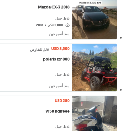
Mazda CX-3 2018
بلاط, جبيل
62,000 كم
•
2018
منذ أسبوعين
USD 8,500
قابل للتفاوض
polaris rzr 800
بلاط, جبيل
منذ أسبوعين
USD 280
v150 ndifeee
بلاط, جبيل