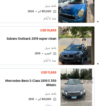
بلاط, جبيل
183,500 كم
•
2026
منذ ٤ أيام
USD 19,800
Subaru Outback 2019 super clean
بلاط, جبيل
الجديد
•
2019
منذ ٤ أيام
USD 11,900
Mercedes-Benz E-Class 2010 E 350
4Matic
بلاط, جبيل
160,000 كم
•
2010