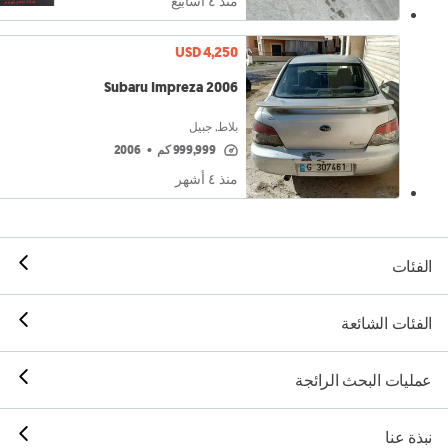
منذ ٤ أسابيع
USD 4,250
Subaru Impreza 2006
بلاط, جبيل
999,999 كم
•
2006
منذ ٤ أشهر
الفئات
الفئات الشائعة
عمليات البحث الرائجة
نبذة عنا