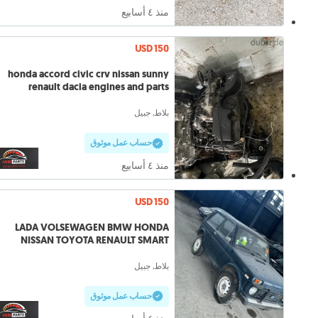
منذ ٤ أسابيع
USD 150
honda accord civic crv nissan sunny
renault dacia engines and parts
بلاط, جبيل
حساب عمل موثوق
منذ ٤ أسابيع
USD 150
LADA VOLSEWAGEN BMW HONDA
NISSAN TOYOTA RENAULT SMART
ENGINES
بلاط, جبيل
حساب عمل موثوق