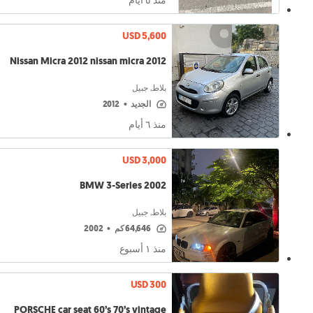
منذ ٥ أيام
USD 5,600
Nissan Micra 2012 nissan micra 2012
بلاط, جبيل
الجديد
•
2012
منذ ٦ أيام
USD 3,000
BMW 3-Series 2002
بلاط, جبيل
64,646 كم
•
2002
منذ ١ أسبوع
USD 300
PORSCHE car seat 60’s 70’s vintage