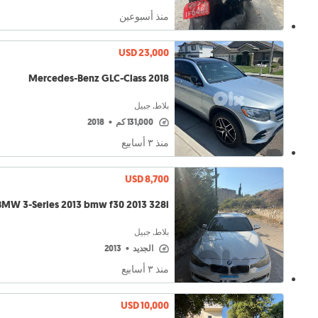
منذ أسبوعين
USD 23,000
Mercedes-Benz GLC-Class 2018
بلاط, جبيل
131,000 كم
•
2018
منذ ٣ أسابيع
USD 8,700
BMW 3-Series 2013 bmw f30 2013 328i
بلاط, جبيل
الجديد
•
2013
منذ ٣ أسابيع
USD 10,000